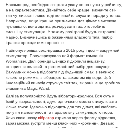
Насамперед необхідно звертати увагу не на пункт у рейтингу,
а на характеристики.
Дізнайтесь себе краще, визначте свій
тип чутливості і лише тоді починайте слухати поради у топах.
Наприклад, якщо іграшка призначена для дівчат з високою
чутливістю, вона здатна розчарувати тих, хто любить
сильнішу стимуляцію.
У такому разі гроші будуть витрачені
марно.
Визначившись із бажаннями власного тіла, підбір
іграшки проходитиме простіше.
Найпопулярніша секс-іграшка з 2015 року і досі – вакуумний
стимулятор.
Популяризувала цей формат компанія
Womanizer.
Далі бренди швидко підхопили ініціативу,
створивши великий та різноманітний вибір для покупців.
Вакуумник можна підібрати під будь-який смак: з великою
кількістю режимів, з вібрацією та захистом від води.
Цей
інноваційний винахід струснув світ так, як раніше це зробила
знаменита Magic Wand.
Далі за популярністю йдуть вібратори-кролики.
Вся суть у
їхній універсальності, адже одночасно можна стимулювати
кілька точок.
Ідеально підходить для тих дівчат, які люблять
почуття наповненості та паралельну стимуляцію клітора.
Хоча свою назву
вібратор
отримав через форму відростка,
зараз можна зустріти менш класичних «кроликів».
Девайс