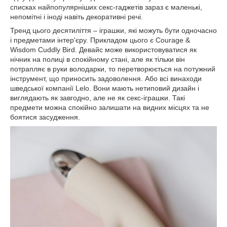
списках найпопулярніших секс-гаджетів зараз є маленькі,
непомітні і іноді навіть декоративні речі.
Тренд цього десятиліття – іграшки, які можуть бути одночасно
і предметами інтер'єру.
Прикладом цього є Courage &
Wisdom Cuddly Bird.
Девайс може використовуватися як
нічник на полиці в спокійному стані, але як тільки він
потрапляє в руки володарки, то перетворюється на потужний
інструмент, що приносить задоволення.
Або всі винаходи
шведської компанії Lelo.
Вони мають нетиповий дизайн і
виглядають як завгодно, але не як секс-іграшки.
Такі
предмети можна спокійно залишати на видних місцях та не
боятися засудження.