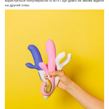
користується популярністю із 90-х і ще довго не зможе відійти
на другий план.