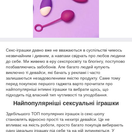
Секс-іграшки давно вже не вважаються в суспільстві чимось
незвичайним і дивним, а навпаки свідчать про любов людини
до себе.
Ми живемо в еру секспросвіту та блогінгу, поступово
позбавляючись забобонів.
Але багато людей купують
виключно ті девайси, які бачать у рекламі і часто
залишаються незадоволеними якістю продукту.
Саме тому
перед покупкою першого гаджета варто прочитати про
найпопулярніші інтимні іграшки та вибрати щось, що
підходить під власний тип чутливості та уподобання.
Найпопулярніші сексуальні іграшки
Здебільшого ТОП популярних іграшок із секс-шопу
становлять відносно прості та нехитрі девайси.
Це не
впливає на якість роботи, просто багато покупців вибирають
одну ідеальну іграшку під себе та на ній зупиняються.
У