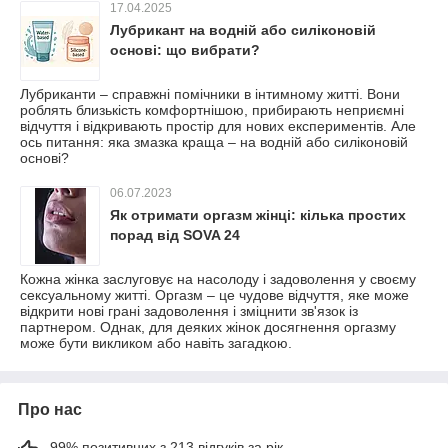
17.04.2025
Лубрикант на водній або силіконовій
основі: що вибрати?
Лубриканти – справжні помічники в інтимному житті. Вони
роблять близькість комфортнішою, прибирають неприємні
відчуття і відкривають простір для нових експериментів. Але
ось питання: яка змазка краща – на водній або силіконовій
основі?
06.07.2023
Як отримати оргазм жінці: кілька простих
порад від SOVA 24
Кожна жінка заслуговує на насолоду і задоволення у своєму
сексуальному житті. Оргазм – це чудове відчуття, яке може
відкрити нові грані задоволення і зміцнити зв'язок із
партнером. Однак, для деяких жінок досягнення оргазму
може бути викликом або навіть загадкою.
Про нас
99% позитивних з 213 відгуків за рік