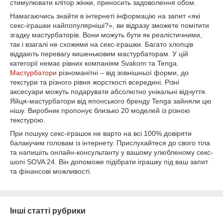
стимулювати клітор жінки, приносить задоволення обом.
Намагаючись знайти в інтернеті інформацію на запит «які
секс-іграшки найпопулярніші?», ви відразу зможете помітити
згадку мастурбаторів. Вони можуть бути як реалістичними,
так і взагалі не схожими на секс-іграшки. Багато хлопців
віддають перевагу кишеньковим мастурбаторам. У цій
категорії немає рівних компаніям Svakom та Tenga.
Мастурбатори
різноманітні – від зовнішньої форми, до
текстури та різного рівня жорсткості всередині. Різні
аксесуари можуть подарувати абсолютно унікальні відчуття.
Яйця-мастурбатори від японського бренду Tenga зайняли цю
нішу. Виробник пропонує близько 20 моделей із різною
текстурою.
При пошуку секс-іграшок не варто на всі 100% довіряти
балакучим головам із інтернету. Прислухайтеся до свого тіла
та напишіть онлайн-консультанту у вашому улюбленому секс-
шопі SOVA 24. Він допоможе підібрати іграшку під ваш запит
та фінансові можливості.
Інші статті рубрики