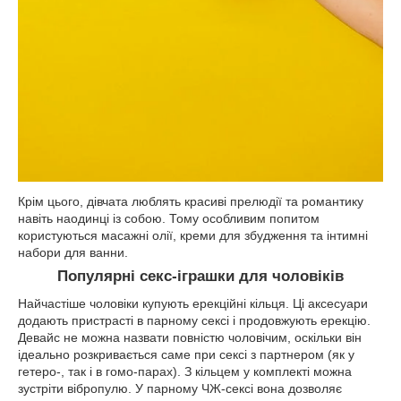
Крім цього, дівчата люблять красиві прелюдії та романтику
навіть наодинці із собою.
Тому особливим попитом
користуються масажні олії, креми для збудження та інтимні
набори для ванни.
Популярні секс-іграшки для чоловіків
Найчастіше чоловіки купують ерекційні кільця. Ці аксесуари
додають пристрасті в парному сексі і продовжують ерекцію.
Девайс не можна назвати повністю чоловічим, оскільки він
ідеально розкривається саме при сексі з партнером (як у
гетеро-, так і в гомо-парах). З кільцем у комплекті можна
зустріти вібропулю. У парному ЧЖ-сексі вона дозволяє