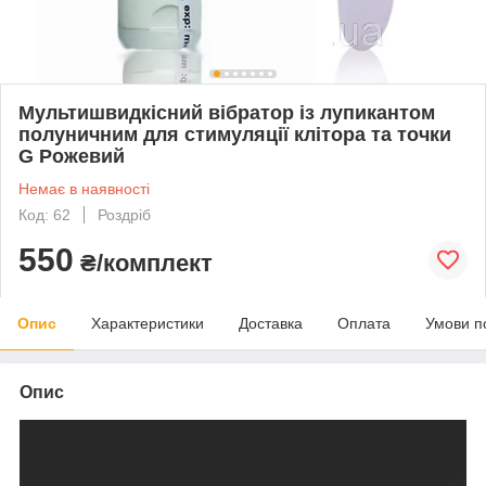
Мультишвидкісний вібратор із лупикантом
полуничним для стимуляції клітора та точки
G Рожевий
Немає в наявності
Код: 62
Роздріб
550
₴/комплект
Опис
Характеристики
Доставка
Оплата
Умови п
Опис