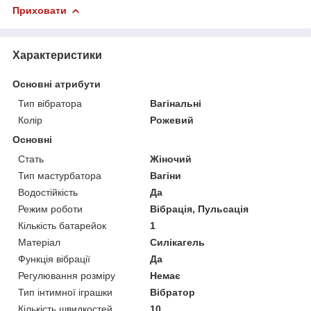
Приховати
Характеристики
Основні атрибути
Тип вібратора
Вагінальні
Колір
Рожевий
Основні
Стать
Жіночий
Тип мастурбатора
Вагіни
Водостійкість
Да
Режим роботи
Вібрація, Пульсація
Кількість батарейок
1
Матеріал
Силікагель
Функція вібрації
Да
Регулювання розміру
Немає
Тип інтимної іграшки
Вібратор
Кількість швидкостей
10