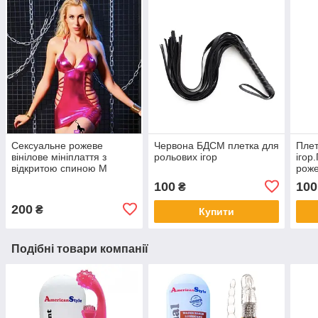
Сексуальне рожеве
Червона БДСМ плетка для
Плет
вінілове мініплаття з
рольових ігор
ігор
відкритою спиною М
роже
100
100
₴
200
₴
Купити
Подібні товари компанії