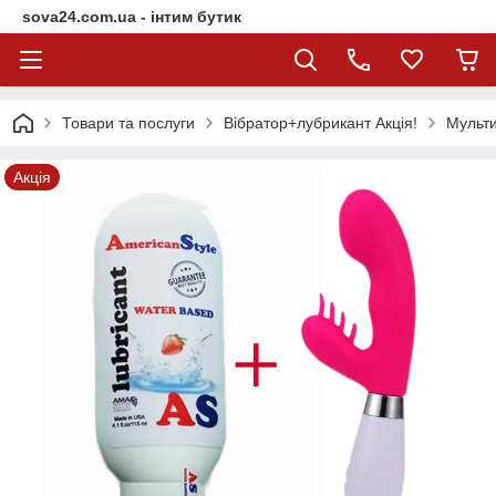
sova24.com.ua - інтим бутик
Товари та послуги
Вібратор+лубрикант Акція!
Мульти
Акція