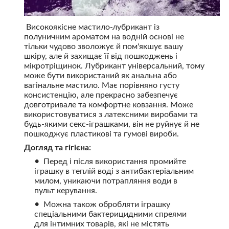
Високоякісне мастило-лубрикант із
полуничним ароматом на водній основі не
тільки чудово зволожує й пом'якшує вашу
шкіру, але й захищає її від пошкоджень і
мікротріщинок. Лубрикант універсальний, тому
може бути використаний як анальна або
вагінальне мастило. Має порівняно густу
консистенцію, але прекрасно забезпечує
довготривале та комфортне ковзання. Може
використовуватися з латексними виробами та
будь-якими секс-іграшками, він не руйнує й не
пошкоджує пластикові та гумові вироби.
Догляд та гігієна:
Перед і після використання промийте
іграшку в теплій воді з антибактеріальним
милом, уникаючи потрапляння води в
пульт керування.
Можна також обробляти іграшку
спеціальними бактерицидними спреями
для інтимних товарів, які не містять