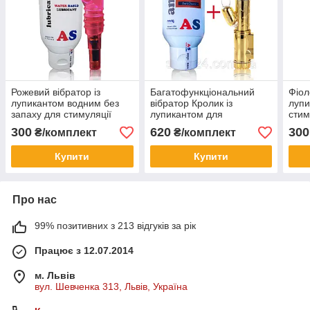
Рожевий вібратор із
Багатофункціональний
Фіол
лупикантом водним без
вібратор Кролик із
лупи
запаху для стимуляції
лупикантом для
стим
точки G і клітора
стимуляції ануса та точки
кліт
300
620
300
₴/комплект
₴/комплект
G
Купити
Купити
Про нас
99% позитивних з 213 відгуків за рік
Працює з 12.07.2014
м. Львів
вул. Шевченка 313, Львів, Україна