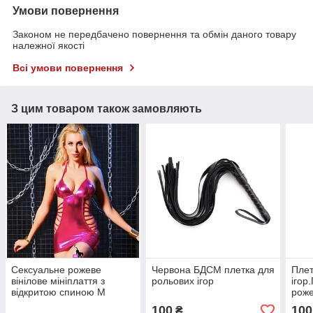
Умови повернення
Законом не передбачено повернення та обмін даного товару
належної якості
Всі умови повернення
З цим товаром також замовляють
Сексуальне рожеве
Червона БДСМ плетка для
Плет
вінілове мініплаття з
рольових ігор
ігор
відкритою спиною М
роже
100
100
₴