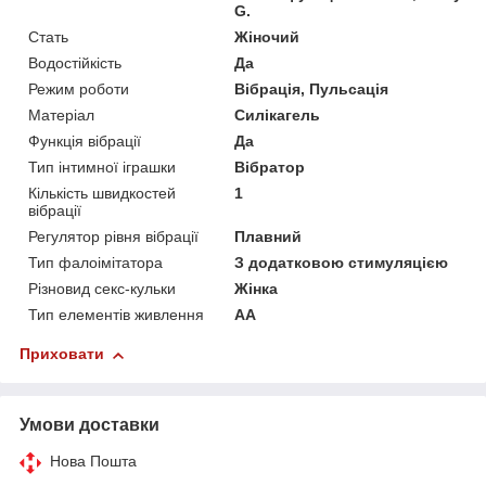
G.
Стать
Жіночий
Водостійкість
Да
Режим роботи
Вібрація, Пульсація
Матеріал
Силікагель
Функція вібрації
Да
Тип інтимної іграшки
Вібратор
Кількість швидкостей
1
вібрації
Регулятор рівня вібрації
Плавний
Тип фалоімітатора
З додатковою стимуляцією
Різновид секс-кульки
Жінка
Тип елементів живлення
AA
Приховати
Умови доставки
Нова Пошта