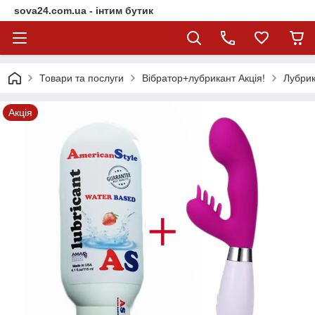
sova24.com.ua - інтим бутик
Товари та послуги
Вібратор+лубрикант Акція!
Лубрик
Акція