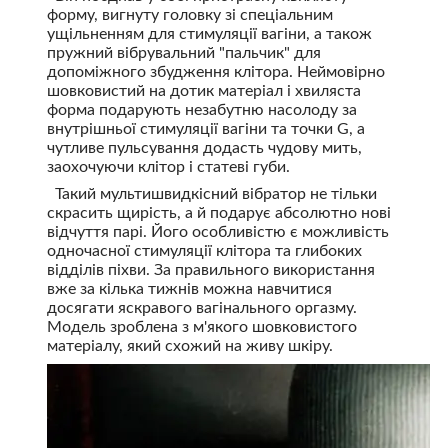
форму, вигнуту головку зі спеціальним
ущільненням для стимуляції вагіни, а також
пружний вібрувальний "пальчик" для
допоміжного збудження клітора. Неймовірно
шовковистий на дотик матеріал і хвиляста
форма подарують незабутню насолоду за
внутрішньої стимуляції вагіни та точки G, а
чутливе пульсування додасть чудову мить,
заохочуючи клітор і статеві губи.
Такий мультишвидкісний вібратор не тільки
скрасить щирість, а й подарує абсолютно нові
відчуття парі. Його особливістю є можливість
одночасної стимуляції клітора та глибоких
відділів піхви. За правильного використання
вже за кілька тижнів можна навчитися
досягати яскравого вагінального оргазму.
Модель зроблена з м'якого шовковистого
матеріалу, який схожий на живу шкіру.