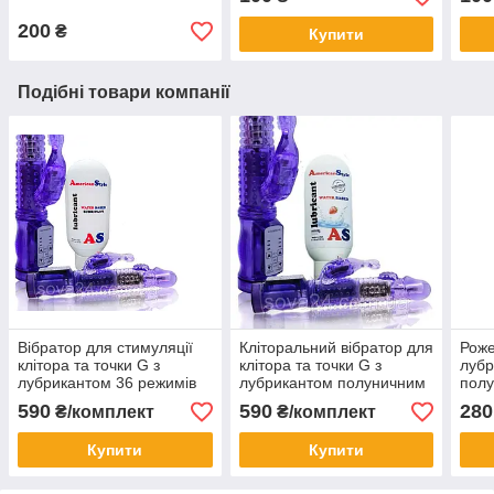
200
₴
Купити
Подібні товари компанії
Вібратор для стимуляції
Кліторальний вібратор для
Роже
клітора та точки G з
клітора та точки G з
луб
лубрикантом 36 режимів
лубрикантом полуничним
пол
36 режимів
стим
590
590
280
₴/комплект
₴/комплект
кліт
Купити
Купити