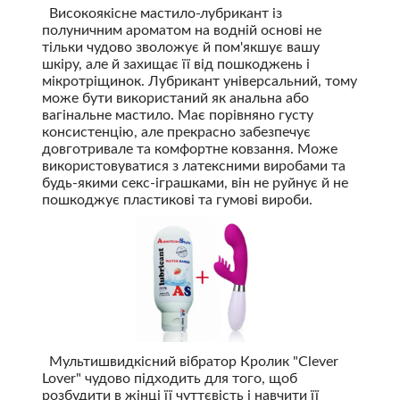
Високоякісне мастило-лубрикант із
полуничним ароматом на водній основі не
тільки чудово зволожує й пом'якшує вашу
шкіру, але й захищає її від пошкоджень і
мікротріщинок. Лубрикант універсальний, тому
може бути використаний як анальна або
вагінальне мастило. Має порівняно густу
консистенцію, але прекрасно забезпечує
довготривале та комфортне ковзання. Може
використовуватися з латексними виробами та
будь-якими секс-іграшками, він не руйнує й не
пошкоджує пластикові та гумові вироби.
Мультишвидкісний вібратор Кролик "Clever
Lover" чудово підходить для того, щоб
розбудити в жінці її чуттєвість і навчити її