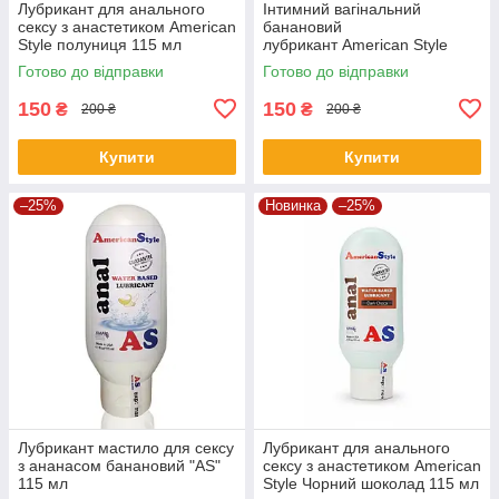
Лубрикант для анального
Інтимний вагінальний
сексу з анастетиком American
банановий
Style полуниця 115 мл
лубрикант American Style
Готово до відправки
Готово до відправки
150
150
₴
₴
200 ₴
200 ₴
Купити
Купити
–25%
Новинка
–25%
Лубрикант мастило для сексу
Лубрикант для анального
з ананасом банановий "AS"
сексу з анастетиком American
115 мл
Style Чорний шоколад 115 мл