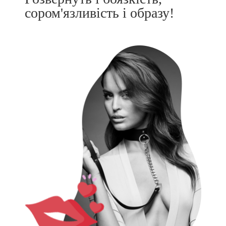
сором'язливість і образу!