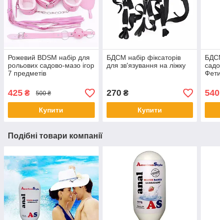
Рожевий BDSM набір для
БДСМ набір фіксаторів
БДСМ
рольових садово-мазо ігор
для зв'язування на ліжку
садо
7 предметів
Фети
Чор
425
270
540
₴
₴
500 ₴
Купити
Купити
Подібні товари компанії