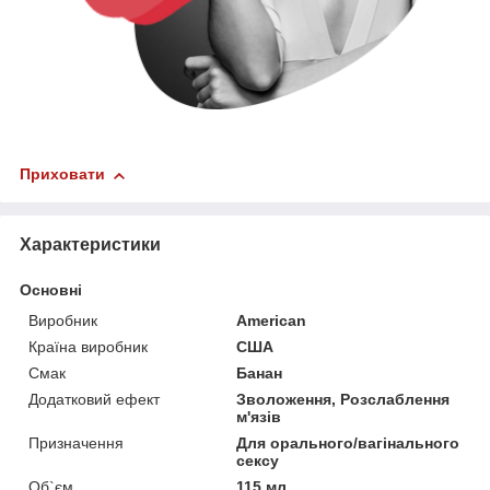
Приховати
Характеристики
Основні
Виробник
American
Країна виробник
США
Смак
Банан
Додатковий ефект
Зволоження, Розслаблення
м'язів
Призначення
Для орального/вагінального
сексу
Об`єм
115 мл