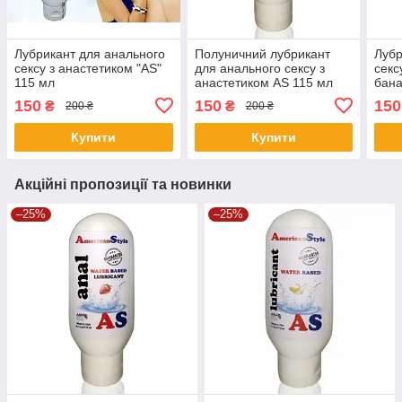
Лубрикант для анального
Полуничний лубрикант
Лубр
сексу з анастетиком "AS"
для анального сексу з
секс
115 мл
анастетиком AS 115 мл
бана
150
150
150
₴
₴
200 ₴
200 ₴
Купити
Купити
Акційні пропозиції та новинки
–25%
–25%