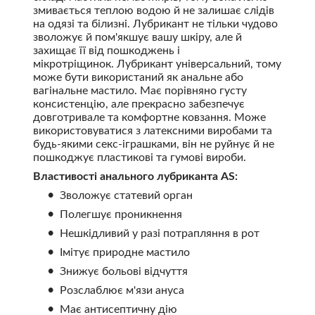
змивається теплою водою й не залишає слідів
на одязі та білизні. Лубрикант не тільки чудово
зволожує й пом'якшує вашу шкіру, але й
захищає її від пошкоджень і
мікротріщинок. Лубрикант універсальний, тому
може бути використаний як анальне або
вагінальне мастило. Має порівняно густу
консистенцію, але прекрасно забезпечує
довготривале та комфортне ковзання. Може
використовуватися з латексними виробами та
будь-якими секс-іграшками, він не руйнує й не
пошкоджує пластикові та гумові вироби.
Властивості анального лубриканта AS:
Зволожує статевий орган
Полегшує проникнення
Нешкідливий у разі потрапляння в рот
Імітує природне мастило
Знижує больові відчуття
Розслаблює м'язи ануса
Має антисептичну дію