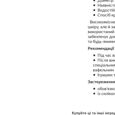
Діаметр: 
Наявніст
Водостій
Спосіб к
Високоякісне 
шкіру, але й 
використаний 
забезпечує до
та будь-якими
Рекомендації
Під час 
Після ви
спеціальни
вафельним
Іграшки 
Застереження
обов'язк
із силік
Купуйте ці та інші інгр