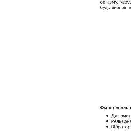
оргазму. Керу
будь-якої рівн
Функціональн
Дає змог
Рельєфна
Вібратор