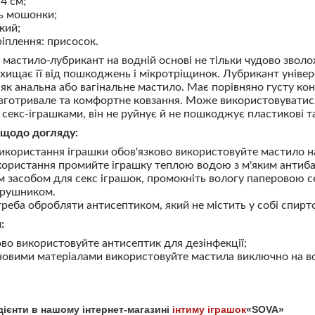
4 см;
ь мошонки;
кий;
ріплення: присосок.
мастило-лубрикант на водній основі не тільки чудово звол
захищає її від пошкоджень і мікротріщинок. Лубрикант уніве
як анальна або вагінальне мастило. Має порівняно густу ко
вготривале та комфортне ковзання. Може використовуватис
 секс-іграшками, він не руйнує й не пошкоджує пластикові та
 щодо догляду:
використання іграшки обов'язково використовуйте мастило на
користання промийте іграшку теплою водою з м'яким антиб
м засобом для секс іграшок, промокніть вологу паперовою 
 рушником.
треба обробляти антисептиком, який не містить у собі спирт
:
ово використовуйте антисептик для дезінфекції;
оновими матеріалами використовуйте мастила виключно на во
едієнти в нашому інтернет-магазині
інтиму іграшок
«SOVA»