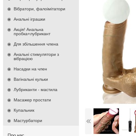
Вібратори, фалоімітатори
Анальні іграшки
Акція! Анальна
пробка+лубрикант
Для збільшення члена
Анальні стимулятори з
вібрацією
Насадки на член
Вагінальні кульки
Лубриканти - мастила
Масажер простати
Купальник
Мастурбатори
Про нас