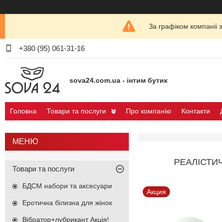
За графіком компаніі 
+380 (95) 061-31-16
sova24.com.ua - інтим бутик
Головна
Товари та послуги
Про компанію
Контакти
РЕАЛІСТИ
Товари та послуги
БДСМ набори та аксесуари
Акция
Еротична білизна для жінок
Вібратор+лубрикант Акція!