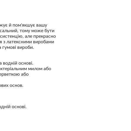
ожує й пом'якшує вашу
рсальний, тому може бути
нсистенцію, але прекрасно
я з латексними виробами
 гумові вироби.
 водній основі.
актеріальним милом або
серветкою або
ових основ.
дній основі.