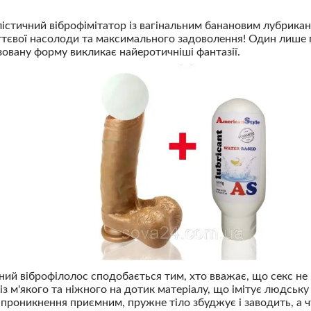
стичний віброфімітатор із вагінальним банановим лубрикан
тєвої насолоди та максимального задоволення! Один лише п
ізовану форму викликає найеротичніші фантазії.
ний віброфілолос сподобається тим, хто вважає, що секс не 
із м'якого та ніжного на дотик матеріалу, що імітує людську
проникнення приємним, пружне тіло збуджує і заводить, а чу