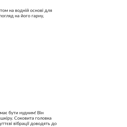
том на водній основі для
огляд на його гарну,
має бути нудним! Він
 шкіру. Соковита головка
ттєві вібрації доводять до