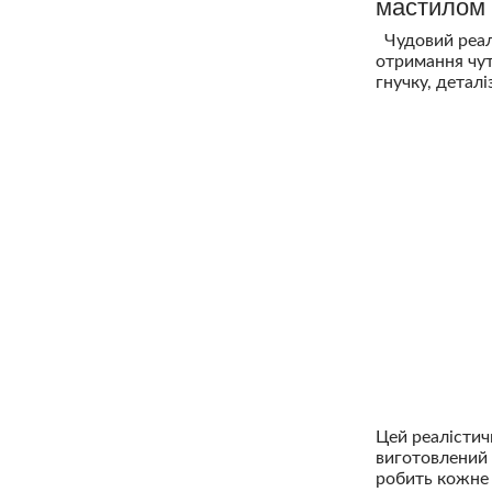
мастилом
Чудовий реалі
отримання чут
гнучку, детал
Цей реалістич
виготовлений 
робить кожне 