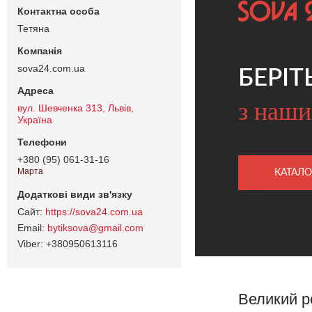
Тетяна
sova24.com.ua
БЕРІТ
з наши
вул. Шевченка 313, Львів,
Україна
+380 (95) 061-31-16
Марта
КАТАЛО
https://sova24.com.ua
bytiksova@gmail.com
+380950613116
Великий р