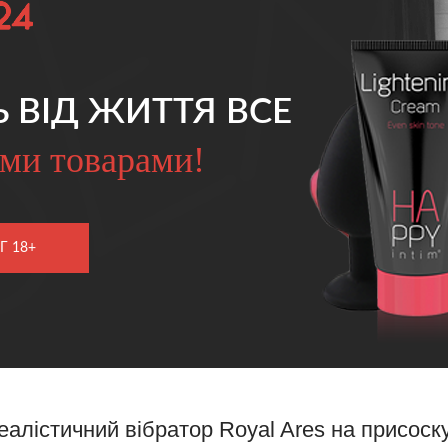
Ь ВІД ЖИТТЯ ВСЕ
ми товарами!
Г 18+
еалістичний вібратор Royal Ares на присоск