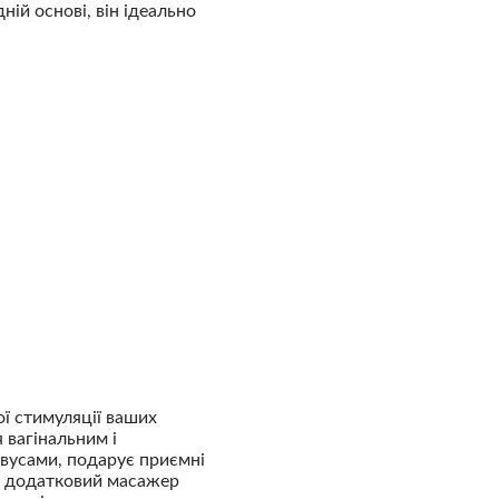
ній основі, він ідеально
ї стимуляції ваших
 вагінальним і
вусами, подарує приємні
е додатковий масажер