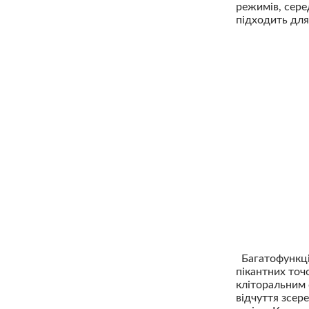
режимів, серед
підходить для
Багатофункцій
пікантних точ
кліторальним 
відчуття зсер