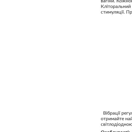
вагіни. Кожно
Кліторальний 
стимуляції. П
Вібрації регул
отримайте най
світлодіодною