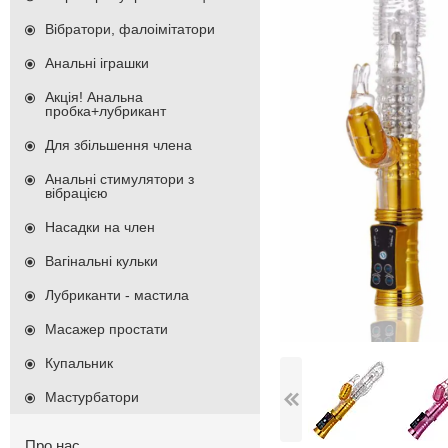
Вібратори, фалоімітатори
Анальні іграшки
Акція! Анальна
пробка+лубрикант
Для збільшення члена
Анальні стимулятори з
вібрацією
Насадки на член
Вагінальні кульки
Лубриканти - мастила
Масажер простати
Купальник
Мастурбатори
Про нас