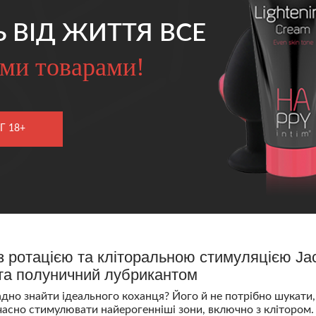
Ь ВІД ЖИТТЯ ВСЕ
ми товарами!
Г 18+
з ротацією та кліторальною стимуляцією Jac
та полуничний лубрикантом
но знайти ідеального коханця? Його й не потрібно шукати,
асно стимулювати найерогенніші зони, включно з клітором. 