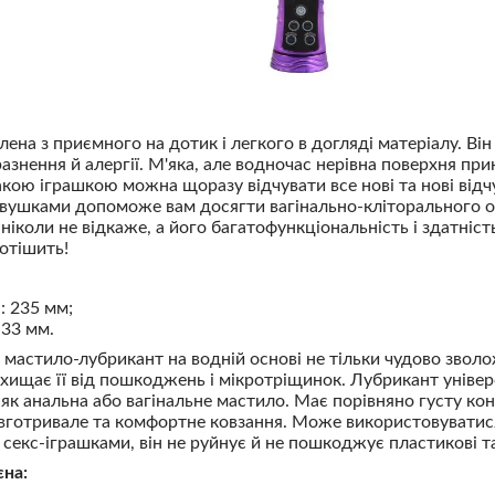
на з приємного на дотик і легкого в догляді матеріалу. Він 
азнення й алергії. М'яка, але водночас нерівна поверхня пр
акою іграшкою можна щоразу відчувати все нові та нові відч
 вушками допоможе вам досягти вагінально-кліторального о
 ніколи не відкаже, а його багатофункціональність і здатніс
отішить!
 235 мм;
 33 мм.
мастило-лубрикант на водній основі не тільки чудово звол
захищає її від пошкоджень і мікротріщинок. Лубрикант уніве
як анальна або вагінальне мастило. Має порівняно густу ко
вготривале та комфортне ковзання. Може використовуватис
 секс-іграшками, він не руйнує й не пошкоджує пластикові та
єна: