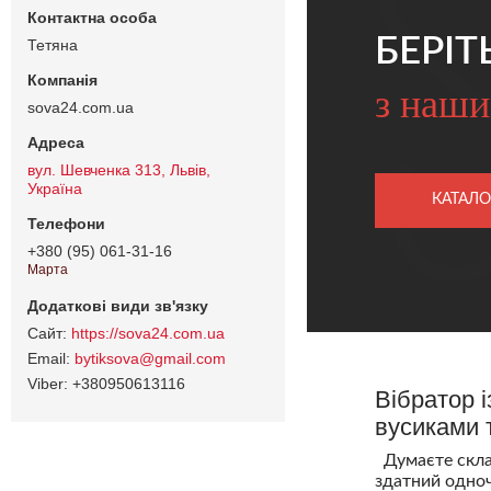
БЕРІТ
Тетяна
з наши
sova24.com.ua
вул. Шевченка 313, Львів,
Україна
КАТАЛО
+380 (95) 061-31-16
Марта
https://sova24.com.ua
bytiksova@gmail.com
+380950613116
Вібратор і
вусиками 
Думаєте склад
здатний одноч