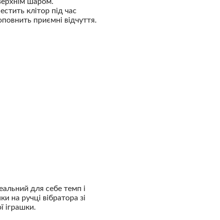
верхнім шаром.
стить клітор під час
повнить приємні відчуття.
еальний для себе темп і
и на ручці вібратора зі
ї іграшки.