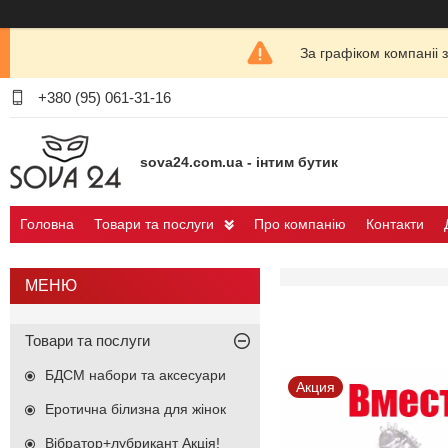
За графіком компаніі 
+380 (95) 061-31-16
sova24.com.ua - інтим бутик
Головна
Товари та послуги
Про компанію
Контакти
Товари та послуги
БДСМ набори та аксесуари
Акция
Еротична білизна для жінок
Вібратор+лубрикант Акція!