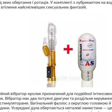
 яких обертання і ротація. У комплекті з лубрикантом на вод
 втілення найсміливіших сексуальних фантазій.
ний вібратор-кролик призначений для подвійної інтенсивно
ок. Вібратор має два потужні двигуни та роздільне керування
стимуляторами. Вагінальний фаллос з округлою головкою й 
едини. Усередині дула обертаються металеві намистини — ц