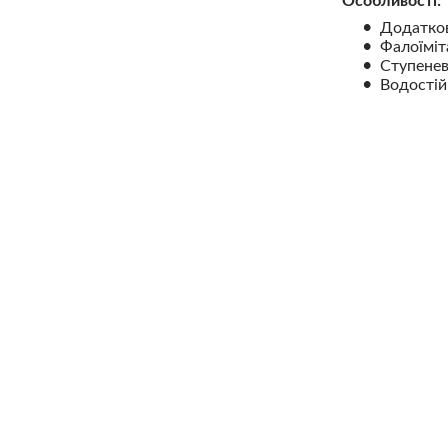
Особливості:
Додатков
Фалоїміт
Ступенев
Водостій