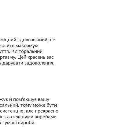
міцний і довговічний, не
иносить максимум
уття. Кліторальний
ргазму. Цей красень вас
ть дарувати задоволення,
ожує й пом'якшує вашу
рсальний, тому може бути
нсистенцію, але прекрасно
я з латексними виробами
 гумові вироби.