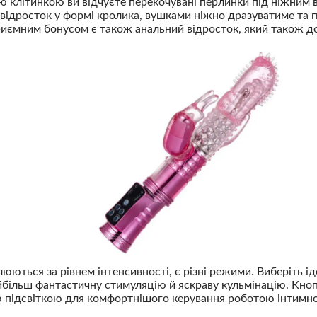
ю клітинкою ви відчуєте перекочувані перлинки під ніжним 
відросток у формі кролика, вушками ніжно дразуватиме та пе
риємним бонусом є також анальний відросток, який також до
юються за рівнем інтенсивності, є різні режими. Виберіть ід
більш фантастичну стимуляцію й яскраву кульмінацію. Кнопк
 підсвіткою для комфортнішого керування роботою інтимно