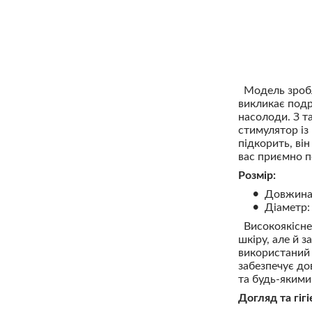
Модель зробле
викликає подр
насолоди. З т
стимулятор із
підкорить, він
вас приємно п
Розмір:
Довжина:
Діаметр:
Високоякісне 
шкіру, але й 
використаний 
забезпечує до
та будь-якими
Догляд та гігі