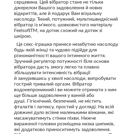
серцевина. Цей вібратор стане не тільки
джерелом Вашого задоволення й нових
відкриттів, але й подарує Вам візуальну
насолоду. Тихий, потужний, мультишвидкісний
вібратор із м'якого, шовковистого матеріалу
FeelsoftTM, на дотик схожий на дотик зі
шкірою.
Ця секс-іграшка принесе незабутню насолоду
будь-якій жінці та чудово підійде для
різноманітності вашого інтимного життя.
Зручний регулятор потужності біля основи
вібратора дасть змогу легко та плавно
збільшувати інтенсивність вібрації
й занурившись у хвилі насолоди, випробувати
гострий тривалий оргазм. Вібратор
водонепроникний і ви можете отримати з ним
ще більше задоволення у ванній або
душі. Гігієнічний, безпечний, не містить
фталатів і латексу, простий у догляді. На всій
довжині дуло всіяне маленькими вінками, які
масажуватимуть стінки піхви. Нижче
вираженої головки розміщена низка шипиків,
які додатково приноситимуть задоволення.