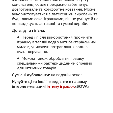
консистенцію, але прекрасно забезпечує
довготривале та комфортне ковзання. Може
використовуватися з латексними виробами та
будь-якими секс-іграшками, він не руйнує й не
пошкоджує пластикові та гумові вироби.
Догляд та гігієна:
Перед і після використання промийте
іграшку в теплій воді з антибактеріальним
милом, уникаючи потрапляння води в
пульт керування.
Можна також обробляти іграшку
спеціальними бактерицидними спреями
для інтимних товарів.
Сумісні лубриканти:
на водяній основі.
Купуйте ці та інші інгредієнти в нашому
інтернет-магазині
інтиму іграшок
«SOVA»