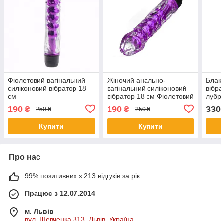
Фіолетовий вагінальний
Жіночий анально-
Блак
силіконовий вібратор 18
вагінальний силіконовий
вібр
см
вібратор 18 см Фіолетовий
лубр
190
190
330
₴
₴
250 ₴
250 ₴
Купити
Купити
Про нас
99% позитивних з 213 відгуків за рік
Працює з 12.07.2014
м. Львів
вул. Шевченка 313, Львів, Україна