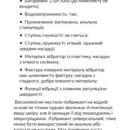
Батарейки: 2 шт ААА (до комплекту не
входить);
Водонепроникність: так;
Призначення: вагінальна, анальна
стимуляція;
Ступінь гнучкості: не гнеться;
Ступінь пружності: м'який, пружний
завдяки насадці;
Матеріал: вібратор із пластику, насадка
з м'якого силікону;
Фактура поверхні матеріалу вібратор
має шовковисту фактуру, насадка з
гладкого, добре ковзного матеріалу;
Функції вібрації з плавною регуляцією
швидкості.
Високоякісне мастило-лубрикант на водній
основі не тільки чудово зволожує й пом'якшує
вашу шкіру, але й захищає її від пошкоджень і
мікротріщинок. Лубрикант універсальний, тому
може бути використаний як анальна або
вагінальне мастило. Має порівняно густу