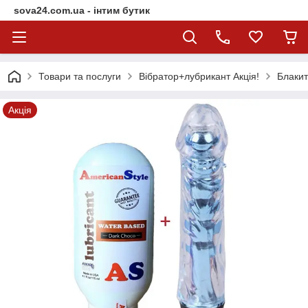
sova24.com.ua - інтим бутик
Товари та послуги
Вібратор+лубрикант Акція!
Блакит
Акція