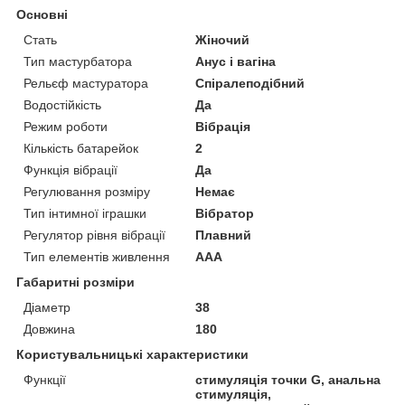
Основні
Стать
Жіночий
Тип мастурбатора
Анус і вагіна
Рельєф мастуратора
Спіралеподібний
Водостійкість
Да
Режим роботи
Вібрація
Кількість батарейок
2
Функція вібрації
Да
Регулювання розміру
Немає
Тип інтимної іграшки
Вібратор
Регулятор рівня вібрації
Плавний
Тип елементів живлення
AAA
Габаритні розміри
Діаметр
38
Довжина
180
Користувальницькі характеристики
Функції
стимуляція точки G, анальна
стимуляція,