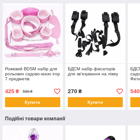
Рожевий BDSM набір для
БДСМ набір фіксаторів
БДСМ
рольових садово-мазо ігор
для зв'язування на ліжку
садо
7 предметів
Фети
Чор
425
270
540
₴
₴
500 ₴
Купити
Купити
Подібні товари компанії