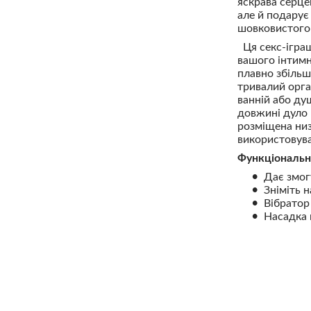
яскрава серце
але й подарує
шовковистого 
Ця секс-іграш
вашого інтимн
плавно збільш
тривалий орга
ванній або душ
довжині дуло 
розміщена низ
використовува
Функціональн
Дає змог
Зніміть 
Вібратор
Насадка м