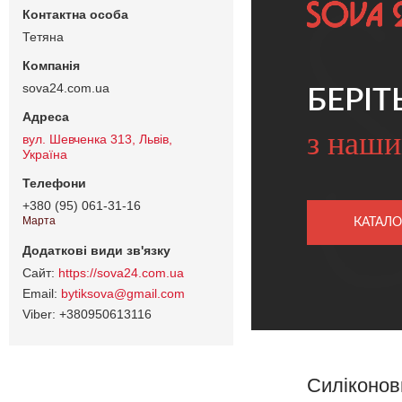
Тетяна
sova24.com.ua
БЕРІТ
з наши
вул. Шевченка 313, Львів,
Україна
+380 (95) 061-31-16
Марта
КАТАЛО
https://sova24.com.ua
bytiksova@gmail.com
+380950613116
Силіконов