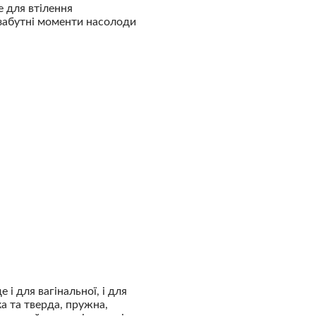
е для втілення
езабутні моменти насолоди
і для вагінальної, і для
ка та тверда, пружна,