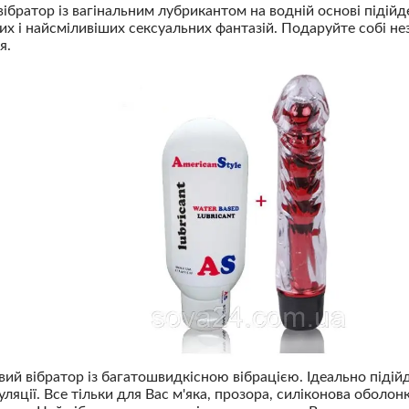
ібратор із вагінальним лубрикантом на водній основі підійд
х і найсміливіших сексуальних фантазій. Подаруйте собі н
я.
й вібратор із багатошвидкісною вібрацією. Ідеально підійде 
ляції. Все тільки для Вас м'яка, прозора, силіконова оболон