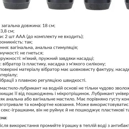
загальна довжина: 18 см;
3,8 см;
и: 2 шт ААА (до комплекту не входить);
оникність: так;
ння: вагінальна, анальна стимуляція;
нучкості: не гнеться;
пружності: м'який, пружний завдяки насадці;
 вібратор із пластику, насадка з м'якого силікону;
поверхні матеріалу вібратор має шовковисту фактуру, насадк
теріалу;
вібрації з плавною регуляцією швидкості.
мастило-лубрикант на водній основі не тільки чудово зволо
захищає її від пошкоджень і мікротріщинок. Лубрикант уніве
як анальна або вагінальне мастило. Має порівняно густу ко
вготривале та комфортне ковзання. Може використовуватис
 секс-іграшками, він не руйнує й не пошкоджує пластикові та
єна:
після використання промийте іграшку в теплій воді з антиба