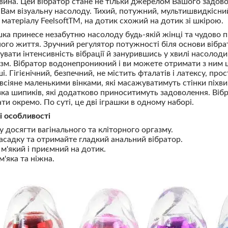
вина. Цей вібратор стане не тільки джерелом Вашого задово
 Вам візуальну насолоду. Тихий, потужний, мультишвидкісний 
матеріалу FeelsoftTM, на дотик схожий на дотик зі шкірою.
ка принесе незабутню насолоду будь-якій жінці та чудово пі
ого життя. Зручний регулятор потужності біля основи вібра
увати інтенсивність вібрації й занурившись у хвилі насолод
зм. Вібратор водонепроникний і ви можете отримати з ним 
і. Гігієнічний, безпечний, не містить фталатів і латексу, прос
всіяне маленькими вінками, які масажуватимуть стінки піхв
ка шипиків, які додатково приноситимуть задоволення. Ві
ти окремо. По суті, це дві іграшки в одному наборі.
і особливості
у досягти вагінального та кліторного оргазму.
насадку та отримайте гладкий анальний вібратор.
 м'який і приємний на дотик.
'яка та ніжна.