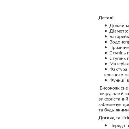
Деталі:
Довжина 
Діаметр: 
Батарейк
Водонепр
Призначе
Ступінь г
Ступінь 
Матеріал:
Фактура 
ковзного ма
Функції 
Високоякісне 
шкіру, але й 
використаний 
забезпечує до
та будь-якими
Догляд та гігі
Перед і 