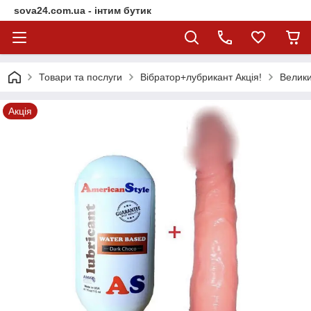
sova24.com.ua - інтим бутик
Товари та послуги
Вібратор+лубрикант Акція!
Велики
Акція