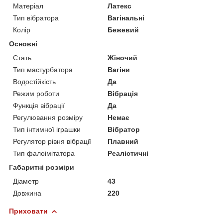
Матеріал
Латекс
Тип вібратора
Вагінальні
Колір
Бежевий
Основні
Стать
Жіночий
Тип мастурбатора
Вагіни
Водостійкість
Да
Режим роботи
Вібрація
Функція вібрації
Да
Регулювання розміру
Немає
Тип інтимної іграшки
Вібратор
Регулятор рівня вібрації
Плавний
Тип фалоімітатора
Реалістичні
Габаритні розміри
Діаметр
43
Довжина
220
Приховати