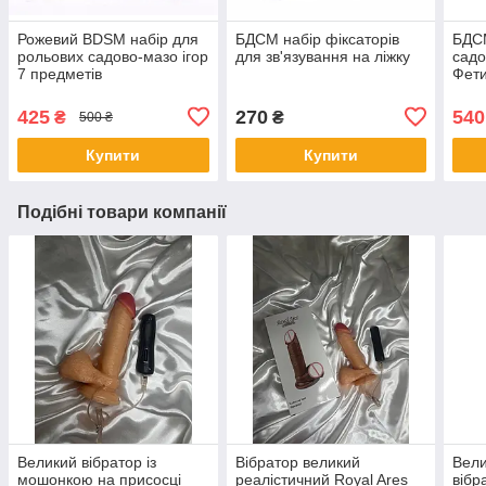
Рожевий BDSM набір для
БДСМ набір фіксаторів
БДСМ
рольових садово-мазо ігор
для зв'язування на ліжку
садо
7 предметів
Фети
Чор
425
270
540
₴
₴
500 ₴
Купити
Купити
Подібні товари компанії
Великий вібратор із
Вібратор великий
Вели
мошонкою на присосці
реалістичний Royal Ares
вібр