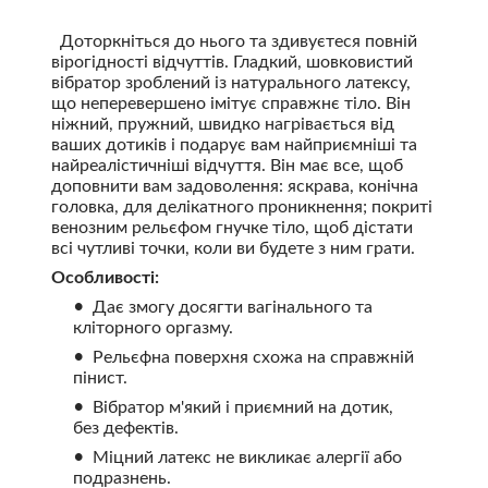
Доторкніться до нього та здивуєтеся повній
вірогідності відчуттів. Гладкий, шовковистий
вібратор зроблений із натурального латексу,
що неперевершено імітує справжнє тіло. Він
ніжний, пружний, швидко нагрівається від
ваших дотиків і подарує вам найприємніші та
найреалістичніші відчуття. Він має все, щоб
доповнити вам задоволення: яскрава, конічна
головка, для делікатного проникнення; покриті
венозним рельєфом гнучке тіло, щоб дістати
всі чутливі точки, коли ви будете з ним грати.
Особливості:
Дає змогу досягти вагінального та
кліторного оргазму.
Рельєфна поверхня схожа на справжній
пінист.
Вібратор м'який і приємний на дотик,
без дефектів.
Міцний латекс не викликає алергії або
подразнень.