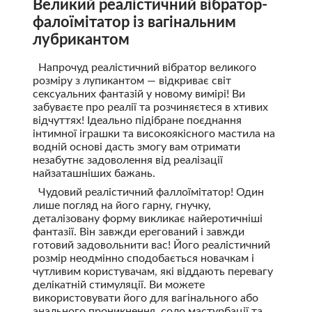
Великий реалістичний вібратор-
фалоїмітатор із вагінальним
лубрикантом
Напрочуд реалістичний вібратор великого
розміру з лупикантом — відкриває світ
сексуальних фантазій у новому вимірі! Ви
забуваєте про реалії та розчиняєтеся в хтивих
відчуттях! Ідеально підібране поєднання
інтимної іграшки та високоякісного мастила на
водній основі дасть змогу вам отримати
незабутнє задоволення від реалізації
найзаташніших бажань.
Чудовий реалістичний фаллоїмітатор! Один
лише погляд на його гарну, гнучку,
деталізовану форму викликає найеротичніші
фантазії. Він завжди ерегований і завжди
готовий задовольнити вас! Його реалістичний
розмір неодмінно сподобається новачкам і
чутливим користувачам, які віддають перевагу
делікатній стимуляції. Ви можете
використовувати його для вагінального або
анального проникнення, соло мастурбації та