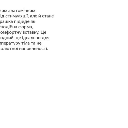
сним анатомічним
д стимуляції, але й стане
рашка підійде як
леподібна форма,
комфортну вставку. Це
лодний, це ідеально для
ературу тіла та не
бсолютної наповненості.