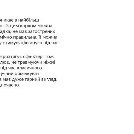
оникає в найбільш
ні. З цим корком можна
адка, не має загострених
омічно правильна, її можна
у стимуляцію ануса під час
е розтягує сфінктер, тож
лює, не травмуючи ніжні
під час класичного
Зручний обмежувач
 має дуже гарний вигляд.
дночасно.