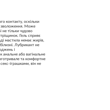
го контакту, оскільки
не зволоження. Може
і не тільки чудово
отріщинок. Гель сприяє
ді мастила немає жирів,
білизні. Лубрикант не
оджень і
к анальне або вагінальне
овготривале та комфортне
секс-іграшками, він не