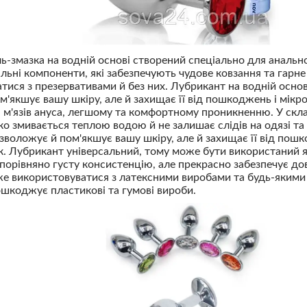
-змазка на водній основі створений спеціально для анально
альні компоненти, які забезпечують чудове ковзання та гар
тися з презервативами й без них. Лубрикант на водній основ
м'якшує вашу шкіру, але й захищає її від пошкоджень і мікр
м'язів ануса, легшому та комфортному проникненню. У скла
ко змивається теплою водою й не залишає слідів на одязі та 
 зволожує й пом'якшує вашу шкіру, але й захищає її від пошк
. Лубрикант універсальний, тому може бути використаний я
порівняно густу консистенцію, але прекрасно забезпечує д
е використовуватися з латексними виробами та будь-якими 
ошкоджує пластикові та гумові вироби.