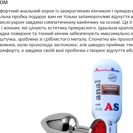
том
ортний анальний корок із заокругленим кінчиком і прекра
льна пробка подарує вам не тільки запаморочливі відчуття ві
ксесуаром завдяки симпатичному камінчику на основі. Ця іг
к і жінкам, які цінують естетику прекрасного. Ідеальна крап
адка поверхня та тонкий кінчик забезпечують максимально 
штучка, зроблена зі сріблястого металу. Спочатку він прохо
нення, коли прохолода заспокоює; але швидко приймає темп
омфорту, а завдяки своїй вазі пробочка створює відчуття а