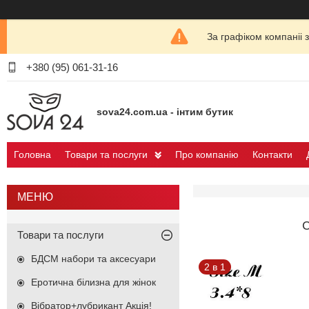
За графіком компаніі 
+380 (95) 061-31-16
sova24.com.ua - інтим бутик
Головна
Товари та послуги
Про компанію
Контакти
Товари та послуги
БДСМ набори та аксесуари
2 в 1
Еротична білизна для жінок
Вібратор+лубрикант Акція!