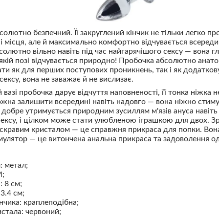
олютно безпечний. Її закруглений кінчик не тільки легко пр
 місця, але й максимально комфортно відчувається всереди
солютно вільно навіть під час найгарячішого сексу — вона гл
дь-якій позі відчувається природно! Пробочка абсолютно анат
ти як для перших поступових проникнень, так і як додатков
сексу, вона не заважає й не вислизає.
вазі пробочка дарує відчуття наповненості, її тонка ніжка н
жна залишити всередині навіть надовго — вона ніжно стиму
 добре утримується природним зусиллям м'язів ануса навіть 
сексу, і цілком може стати улюбленою іграшкою для двох. 
кравим кристалом — це справжня прикраса для попки. Вона
улятор — це витончена анальна прикраса та задоволення о
: метал;
М;
 8 см;
3.4 см;
нчика: краплеподібна;
истала: червоний;