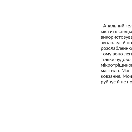
Анальний гель
містить спеці
використовува
зволожує й по
розслабленню 
тому воно лег
тільки чудово
мікротріщинок
мастило. Має 
ковзання. Мож
руйнує й не п