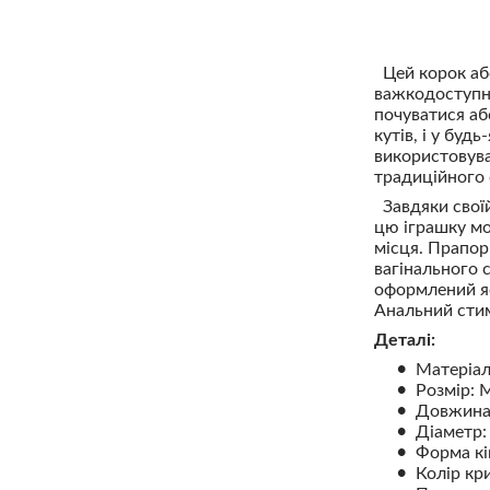
Цей корок абс
важкодоступні
почуватися аб
кутів, і у бу
використовува
традиційного 
Завдяки своїй 
цю іграшку мо
місця. Прапор
вагінального 
оформлений яс
Анальний стим
Деталі:
Матеріал
Розмір: 
Довжина:
Діаметр: 
Форма кі
Колір кр