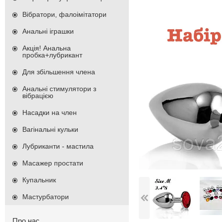
Вібратори, фалоімітатори
Анальні іграшки
Акція! Анальна
пробка+лубрикант
Для збільшення члена
Анальні стимулятори з
вібрацією
Насадки на член
Вагінальні кульки
Лубриканти - мастила
Масажер простати
Купальник
Мастурбатори
Про нас