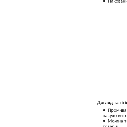
Пакованн
Догляд та гігі
Промивай
насухо вите
Можна та
товарів.