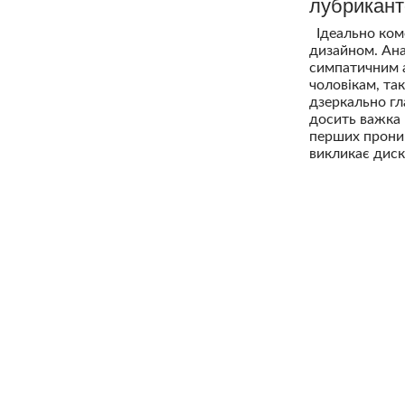
лубрикан
Ідеально комф
дизайном. Ана
симпатичним а
чоловікам, та
дзеркально гл
досить важка 
перших проник
викликає диск