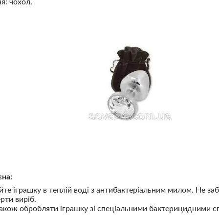
я: чохол.
єна:
те іграшку в теплій воді з антибактеріальним милом. Не заб
рти виріб.
кож обробляти іграшку зі спеціальними бактерицидними с