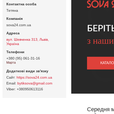
Тетяна
sova24.com.ua
БЕРІТ
з наши
вул. Шевченка 313, Львів,
Україна
+380 (95) 061-31-16
Марта
КАТАЛО
https://sova24.com.ua
bytiksova@gmail.com
+380950613116
Середня м