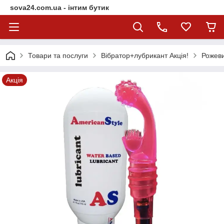
sova24.com.ua - інтим бутик
Товари та послуги
Вібратор+лубрикант Акція!
Рожеви
Акція