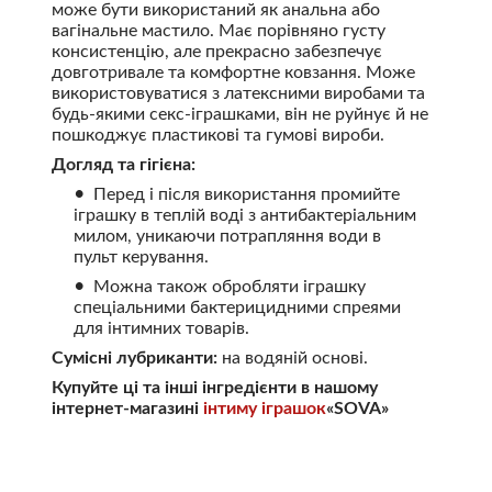
може бути використаний як анальна або
вагінальне мастило. Має порівняно густу
консистенцію, але прекрасно забезпечує
довготривале та комфортне ковзання. Може
використовуватися з латексними виробами та
будь-якими секс-іграшками, він не руйнує й не
пошкоджує пластикові та гумові вироби.
Догляд та гігієна:
Перед і після використання промийте
іграшку в теплій воді з антибактеріальним
милом, уникаючи потрапляння води в
пульт керування.
Можна також обробляти іграшку
спеціальними бактерицидними спреями
для інтимних товарів.
Сумісні лубриканти:
на водяній основі.
Купуйте ці та інші інгредієнти в нашому
інтернет-магазині
інтиму іграшок
«SOVA»