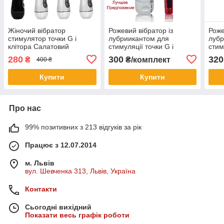
Жіночий вібратор
Рожевий вібратор із
Роже
стимулятор точки G і
лубриикантом для
лубр
клітора Салатовий
стимуляції точки G і
стим
клітора
кліт
280
300
320
₴
₴/комплект
400 ₴
Купити
Купити
Про нас
99% позитивних з 213 відгуків за рік
Працює з 12.07.2014
м. Львів
вул. Шевченка 313, Львів, Україна
Контакти
Сьогодні вихідний
Показати весь графік роботи