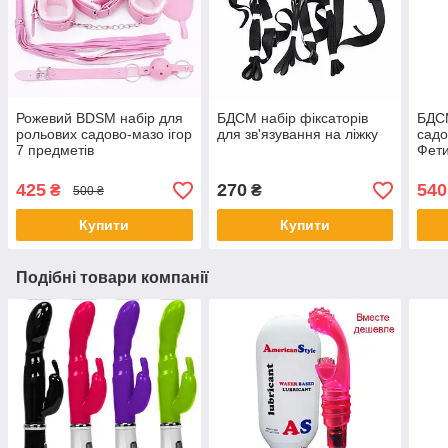
Рожевий BDSM набір для
БДСМ набір фіксаторів
БДСМ
рольових садово-мазо ігор
для зв'язування на ліжку
садо
7 предметів
Фети
Чор
425
270
540
₴
₴
500 ₴
Купити
Купити
Подібні товари компанії