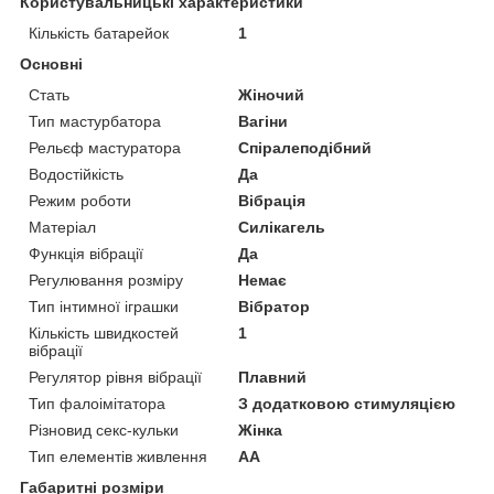
Користувальницькі характеристики
Кількість батарейок
1
Основні
Стать
Жіночий
Тип мастурбатора
Вагіни
Рельєф мастуратора
Спіралеподібний
Водостійкість
Да
Режим роботи
Вібрація
Матеріал
Силікагель
Функція вібрації
Да
Регулювання розміру
Немає
Тип інтимної іграшки
Вібратор
Кількість швидкостей
1
вібрації
Регулятор рівня вібрації
Плавний
Тип фалоімітатора
З додатковою стимуляцією
Різновид секс-кульки
Жінка
Тип елементів живлення
AA
Габаритні розміри