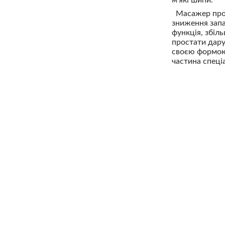
Масажер прост
зниження запа
функція, збіл
простати дару
своєю формою,
частина спеці