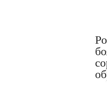
Ро
бо
со
об