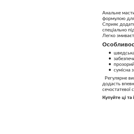
Анальне масти
формулою для 
Сприяє додатк
спеціально під
Легко змиваєт
Особливост
шведська
забезпеч
прозорий
сумісна 
Регулярне вик
додасть впевн
сечостатевої 
Купуйте ці та