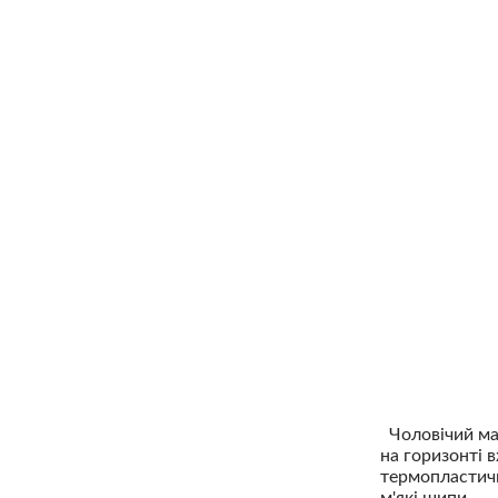
Чоловічий мас
на горизонті 
термопластичн
м'які шипи.