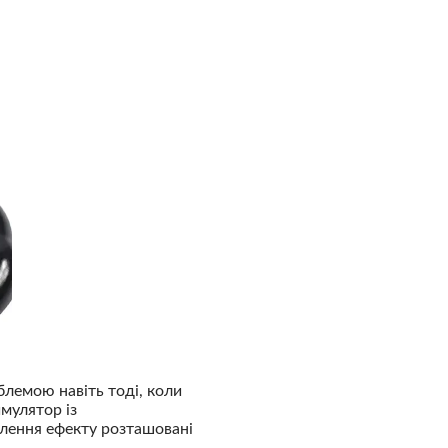
лемою навіть тоді, коли
мулятор із
илення ефекту розташовані