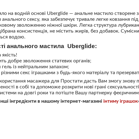
ло на водній основі Uberglide — анальне мастило створене 
анального сексу, яка забезпечує тривале легке ковзання під 
овому зволоженню ніжної шкіри. Легка структура лубрикан
ібрана консистенція, не містить жирів, без добавок. Сумісни
ься водою.
і анального мастила Uberglide:
 якість!
ить добре зволоження статевих органів;
 гель із нейтральним запахом;
з різними секс іграшками з будь-якого матеріалу та презерва
ористання масажера для Простати дасть Вам змогу знову п
еності в собі та допоможе розкрити нові грані сексуальності
системи на довгі роки та потіште Вашу партнерку феєричним
 інші інгредієнти в нашому інтернет-магазині
інтиму іграшок