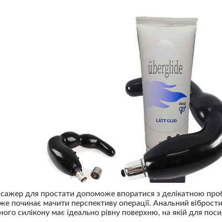
ажер для простати допоможе впоратися з делікатною проб
вже починає мачити перспективу операції. Анальний вібрости
ого силікону має ідеально рівну поверхню, на якій для пос