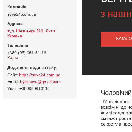
з наши
sova24.com.ua
вул. Шевченка 313, Львів,
Україна
КАТАЛО
+380 (95) 061-31-16
Марта
https://sova24.com.ua
bytiksova@gmail.com
+380950613116
Чоловічий
Масаж простат
зовсім ні до 
хвилі задоволе
масаж проста
секрету в прос