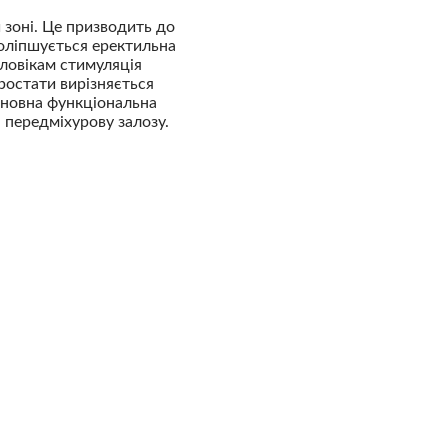
зоні. Це призводить до
оліпшується еректильна
ловікам стимуляція
ростати вирізняється
сновна функціональна
 передміхурову залозу.