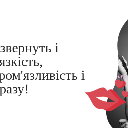
звернуть і
язкість,
ром'язливість і
разу!