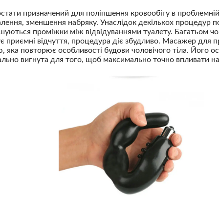
ати призначений для поліпшення кровообігу в проблемній 
лення, зменшення набряку. Унаслідок декількох процедур п
ьшуються проміжки між відвідуваннями туалету. Багатьом чо
є приємні відчуття, процедура діє збудливо. Масажер для п
 яка повторює особливості будови чоловічого тіла. Його о
ально вигнута для того, щоб максимально точно впливати на