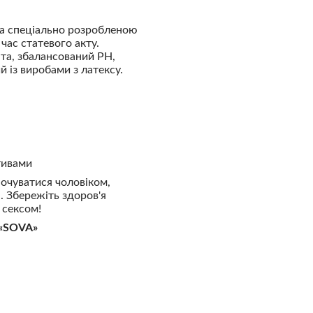
за спеціально розробленою
час статевого акту.
та, збалансований PH,
й із виробами з латексу.
тивами
очуватися чоловіком,
. Збережіть здоров'я
 сексом!
«SOVA»