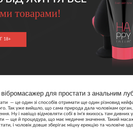
ми товарами!
Г 18+
 вібромасажер для простати з анальним лу
и — це один зі способів отримати ще один різновид кейфа 
чого. Так уже вийшло, що сама природа дала чоловікам орган,
ння. Ну і навіщо відмовляти собі в ім'я якихось там дивних 
ти — ще й процедура, що має медичне значення. Такий мас
тати, і чоловік довше зберігає міцну ерекцію та чоловіче здо