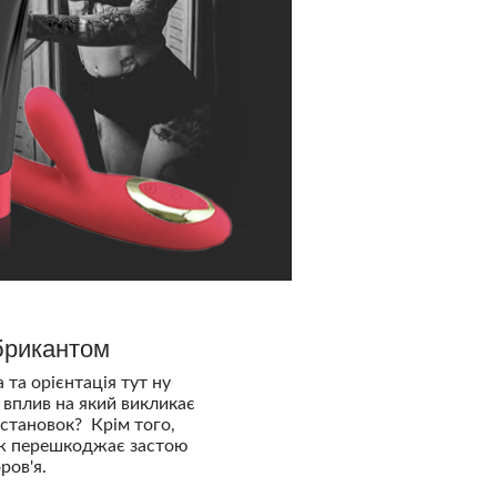
брикантом
та орієнтація тут ну
 вплив на який викликає
установок? Крім того,
аж перешкоджає застою
ров'я.