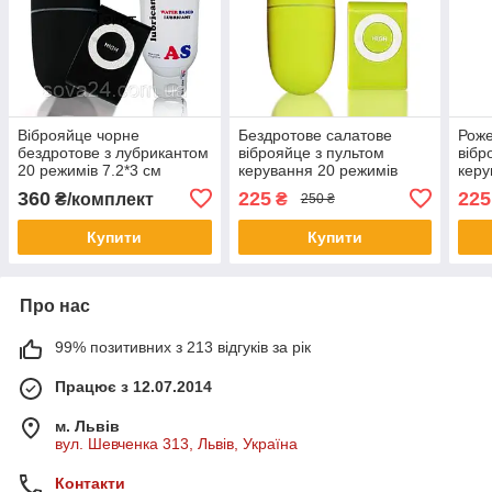
Віброяйце чорне
Бездротове салатове
Роже
бездротове з лубрикантом
віброяйце з пультом
вібр
20 режимів 7.2*3 см
керування 20 режимів
керу
360
225
225
₴/комплект
₴
250 ₴
Купити
Купити
Про нас
99% позитивних з 213 відгуків за рік
Працює з 12.07.2014
м. Львів
вул. Шевченка 313, Львів, Україна
Контакти