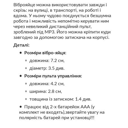
Віброяйце можна використовувати завжди і
скрізь: на вулиці, в транспорті, на роботі і
вдома. У ньому чудово поєднується безшумна
робота і можливість непомітно керувати ним
через невеликий дистанційний пульт,
зроблений під MP3. Його можна кріпити куди
завгодно за допомогою затискача на корпусі.
Деталі:
Розміри вібро-яйця:
довжина: 7.2 см,
діаметр: 3.5 див.
Розміри пульта управління:
довжина: 4.2 см,
ширина: 2.8 см,
товщина із затиском: 1.4 див.
Працює від 2-х батарейок ААА (у
комплект не входять),звертайте увагу на
полярність батарей при установці!!!