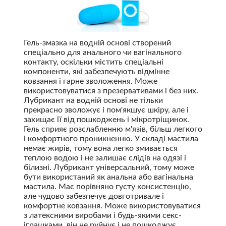
Гель-змазка на водній основі створений
спеціально для анального чи вагінального
контакту, оскільки містить спеціальні
компоненти, які забезпечують відмінне
ковзання і гарне зволоження. Може
використовуватися з презервативами і без них.
Лубрикант на водній основі не тільки
прекрасно зволожує і пом'якшує шкіру, але і
захищає її від пошкоджень і мікротріщинок.
Гель сприяє розслабленню м'язів, більш легкого
і комфортного проникненню. У складі мастила
немає жирів, тому вона легко змивається
теплою водою і не залишає слідів на одязі і
білизні. Лубрикант універсальний, тому може
бути використаний як анальна або вагінальна
мастила. Має порівняно густу консистенцію,
але чудово забезпечує довготривале і
комфортне ковзання. Може використовуватися
з латексними виробами і будь-якими секс-
іграшками, він не руйнує і не пошкоджує