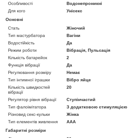
Особливості
Водонепроникні
Для кого
Унісекс
Основні
Стать
Жіночий
Тип мастурбатора
Вагіни
Водостійкість
Да
Режим роботи
Вібрація, Пульсація
Кількість батарейок
2
Функція вібрації
Да
Регулювання розміру
Немає
Тип інтимної іграшки
Вібро яйце
Кількість швидкостей
20
вібрації
Регулятор рівня вібрації
Ступінчастий
Тип фалоімітатора
З додатковою стимуляцією
Різновид секс-кульки
Жінка
Тип елементів живлення
AAA
Габаритні розміри