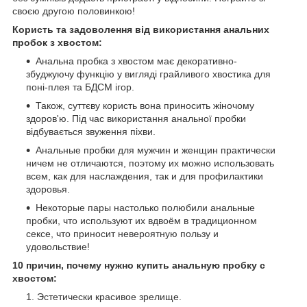
своєю другою половинкою!
Користь та задоволення від використання анальних
пробок з хвостом:
Анальна пробка з хвостом має декоративно-
збуджуючу функцію у вигляді грайливого хвостика для
поні-плея та БДСМ ігор.
Також, суттєву користь вона приносить жіночому
здоров'ю. Під час використання анальної пробки
відбувається звуження піхви.
Анальные пробки для мужчин и женщин практически
ничем не отличаются, поэтому их можно использовать
всем, как для наслаждения, так и для профилактики
здоровья.
Некоторые пары настолько полюбили анальные
пробки, что используют их вдвоём в традиционном
сексе, что приносит невероятную пользу и
удовольствие!
10 причин, почему нужно купить анальную пробку с
хвостом:
Эстетически красивое зрелище.