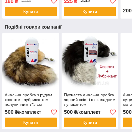
180
225
₴
₴
200 ₴
250 ₴
200
Купити
Купити
Подібні товари компанії
Анальна пробка з рудим
Пухнаста анальна пробка
Анал
хвостом і лубрикантом
чорний хвіст і шоколадним
хутр
полуничним 7*3 см
лупикантом
мета
лубр
500
500
500
₴/комплект
₴/комплект
бан
Купити
Купити