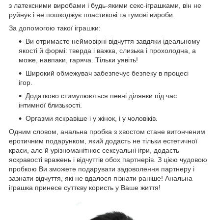
з латексними виробами і будь-якими секс-іграшками, він не
руйнує і не пошкоджує пластикові та гумові вироби.
За допомогою такої іграшки:
Ви отримаєте неймовірні відчуття завдяки ідеальному
якості й формі: тверда і важка, слизька і прохолодна, а
може, навпаки, гаряча. Тільки уявіть!
Широкий обмежувач забезпечує безпеку в процесі
ігор.
Додатково стимулюються певні ділянки під час
інтимної близькості.
Оргазми яскравіше і у жінок, і у чоловіків.
Одним словом, анальна пробка з хвостом стане витонченим
еротичним подарунком, який додасть не тільки естетичної
краси, але й урізноманітнює сексуальні ігри, додасть
яскравості вражень і відчуттів обох партнерів. З цією чудовою
пробкою Ви зможете подарувати задоволення партнеру і
зазнати відчуття, які не вдалося пізнати раніше! Анальна
іграшка принесе суттєву користь у Ваше життя!