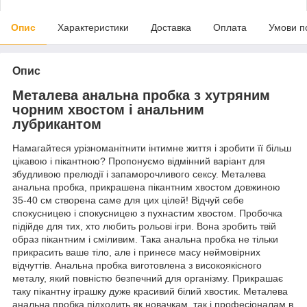
Опис
Характеристики
Доставка
Оплата
Умови п
Опис
Металева анальна пробка з хутряним
чорним хвостом і анальним
лубрикантом
Намагайтеся урізноманітнити інтимне життя і зробити її більш
цікавою і пікантною? Пропонуємо відмінний варіант для
збудливою прелюдії і запаморочливого сексу. Металева
анальна пробка, прикрашена пікантним хвостом довжиною
35-40 см створена саме для цих цілей! Відчуй себе
спокусницею і спокусницею з пухнастим хвостом. Пробочка
підійде для тих, хто любить рольові ігри. Вона зробить твій
образ пікантним і сміливим. Така анальна пробка не тільки
прикрасить ваше тіло, але і принесе масу неймовірних
відчуттів. Анальна пробка виготовлена з високоякісного
металу, який повністю безпечний для організму. Прикрашає
таку пікантну іграшку дуже красивий білий хвостик. Металева
анальна пробка підходить як новачкам, так і професіоналам в