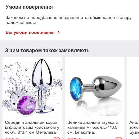
Умови повернення
Законом не передбачено повернення та обмін даного товару
належної якості
Всі умови повернення
З цим товаром також замовляють
Середній анальний корок
Велика анальна втулка з
Анал
із фіолетовим кристалом у
каменем + чохол.L-4*8.5
золо
чохлі. 8*3.4 см Металева
см. Блакитна.
Бузк