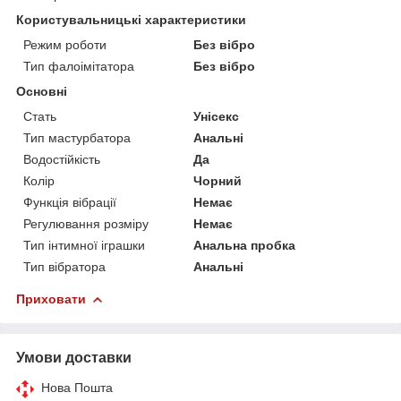
Користувальницькі характеристики
Режим роботи
Без вібро
Тип фалоімітатора
Без вібро
Основні
Стать
Унісекс
Тип мастурбатора
Анальні
Водостійкість
Да
Колір
Чорний
Функція вібрації
Немає
Регулювання розміру
Немає
Тип інтимної іграшки
Анальна пробка
Тип вібратора
Анальні
Приховати
Умови доставки
Нова Пошта