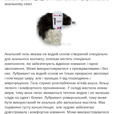
анальному сексі.
Анальний гель-змазка на водній основі створений спеціально
для анального контакту, оскільки містить спеціальні
компоненти, які забезпечують відмінне ковзання і гарне
зволоження. Може використовуватися з презервативами і без
них. Лубрикант на водній основі не тільки прекрасно зволожує
і пом'якшує шкіру, але і захищає її від пошкоджень і
мікротріщинок. Гель сприяє розслабленню м'язів ануса, більш
легкого і комфортного проникненню. У складі мастила немає
жирів, тому вона легко змивається теплою водою і не залишає
слідів на одязі і білизні. Лубрикант універсальний, тому може
бути використаний як анальна або вагінальна мастила. Має
порівняно густу консистенцію, але чудово забезпечує
довготривале і комфортне ковзання. Може використовуватися