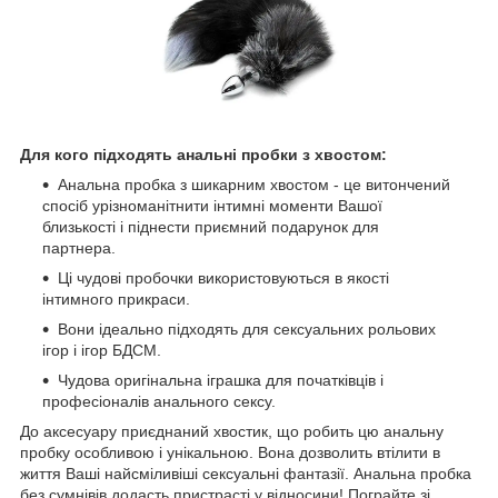
Для кого підходять анальні пробки з хвостом:
Анальна пробка з шикарним хвостом - це витончений
спосіб урізноманітнити інтимні моменти Вашої
близькості і піднести приємний подарунок для
партнера.
Ці чудові пробочки використовуються в якості
інтимного прикраси.
Вони ідеально підходять для сексуальних рольових
ігор і ігор БДСМ.
Чудова оригінальна іграшка для початківців і
професіоналів анального сексу.
До аксесуару приєднаний хвостик, що робить цю анальну
пробку особливою і унікальною. Вона дозволить втілити в
життя Ваші найсміливіші сексуальні фантазії. Анальна пробка
без сумнівів додасть пристрасті у відносини! Пограйте зі