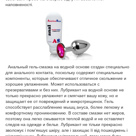
наповненості.
Анальный гель-смазка на водной основе создан специально
для анального контакта, поскольку содержит специальные
компоненты, которые обеспечивают отличное скольжение и
хорошее увлажнение. Может использоваться с
презервативами и без них. Лубрикант на водной основе не
только прекрасно увлажняет и смягчает вашу кожу, но и
защищает ее от повреждений и микротрещинок. Гель
способствует расслаблению мышц ануса, более легкому и
комфортному проникновению. В составе смазки нет жиров,
поэтому она легко смывается теплой водой и не оставляет
следов на одежде и белье. Лубрикант не тільки прекрасно
зволожує і пом'якшує шкіру, але і захищає її від пошкоджень і
мікротріщинок. Лубрикант універсальний, тому може бути