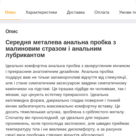
Опис
Характеристики
Доставка
Оплата
Умови п
Опис
Середня металева анальна пробка з
малиновим стразом і анальним
лубрикантом
Ідеально комфортна анальна пробка з заокругленим кінчиком
і прекрасним анатомічним дизайном. Анальна пробка
подарує вам не тільки запаморочливі відчуття від стимуляції,
але і стане симпатичним аксесуаром завдяки симпатичному
камінчиках на підставі. Ця іграшка підійде як чоловікам, так і
жінкам, що цінують естетику прекрасного. Ідеальна
каплевидна форма, дзеркально гладка поверхня і тонкий
кінчик забезпечують максимально комфортну вставку. Це
досить тяжеленькая штучка, зроблена з сріблястого металу.
Спочатку він прохолодний, це ідеально для перших
проникнень, коли прохолода заспокоює; але швидко приймає
температуру тіла і не викликає дискомфорту, а за рахунок
своєї ваги пробочка створює відчуття абсолютної