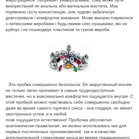
використаний як анальна або вагінальна мастила. Має
порівняно густу консистенцію, але чудово забезпечує
довготривале і комфортне ковзання. Може використовуватися
з латексними виробами і будь-якими секс-іграшками, він не
руйнує і не пошкоджує пластикові та гумові вироби.
Эта пробка совершенно безопасна. Её закругленный кончик
не только легко проникает в самые труднодоступные
местечки, но и максимально комфортно ощущается внутри. С
этой пробкой можно чувствовать себя совершенно свободно
даже во время самого горячего секса - она гладкая, не имеет
заостренных углов, и в любой
позе ощущается естественно! Пробочка абсолютно
анатомически правильная, ее можно использовать как для
первых постепенных проникновений, так и в качестве
дополнительной стимуляции ануса во время традиционного