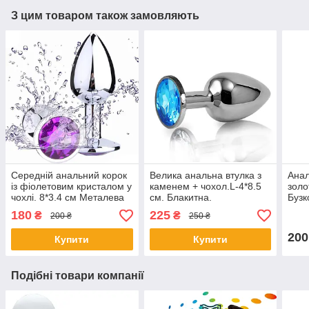
З цим товаром також замовляють
Середній анальний корок
Велика анальна втулка з
Анал
із фіолетовим кристалом у
каменем + чохол.L-4*8.5
золо
чохлі. 8*3.4 см Металева
см. Блакитна.
Бузк
180
225
₴
₴
200 ₴
250 ₴
200
Купити
Купити
Подібні товари компанії