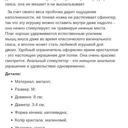
секса, она не мешает и не выскальзывает.
За счет своего веса пробочка дарит ощущение
наполненности, её тонкая ножка не растягивает сфинктер,
так что эту игрушку можно оставить внутри даже надолго -
она нежно стимулирует, не травмируя нежные места.
Плаг хорошо удерживается естественным усилием
мышц ануса даже во время классического вагинального
секса, и вполне может стать любимой игрушкой для
двоих. Удобный ограничитель оформлен ярким кристаллом
- это настоящее украшение для попки. Она очень красиво
смотрится. Анальный стимулятор - это изящное анальное
украшение и удовольствие одновременно.
Детали:
Материал: металл;
Размер: М;
Довжина: 8 см;
Діаметр: 3.4 см;
Форма кінчика: каплевидна;
Колір кристала: малиновий;
Упаковка: чохол.