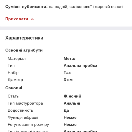
Сумісні лубриканти:
на водній, силіконової і жировій основі.
Приховати
Характеристики
Основні атрибути
Матеріал
Метал
Тип
Анальна пробка
Набір
Так
Діаметр
3 см
Основні
Стать
Жіночий
Тип мастурбатора
Анальні
Водостійкість
Да
Функція вібрації
Немає
Регулювання розміру
Немає
Тип інтимної іграшки
Анальна пробка