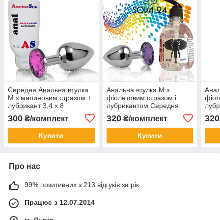
Середня Анальна втулка
Анальна втулка M з
Анал
M з малиновим стразом +
фіолетовим стразом і
фіол
лубрикант 3,4 х 8
лубрикантом Середня
луб
300
320
320
₴/комплект
₴/комплект
Купити
Купити
Про нас
99% позитивних з 213 відгуків за рік
Працює з 12.07.2014
м. Львів