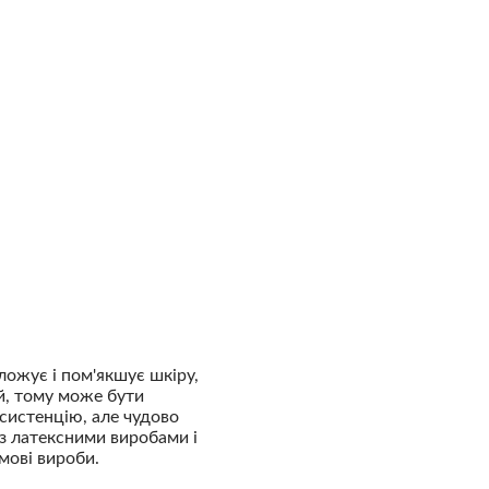
ложує і пом'якшує шкіру,
й, тому може бути
систенцію, але чудово
з латексними виробами і
мові вироби.