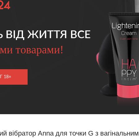
Ь ВІД ЖИТТЯ ВСЕ
ми товарами!
Г 18+
ий вібратор Anna для точки G з вагінальни