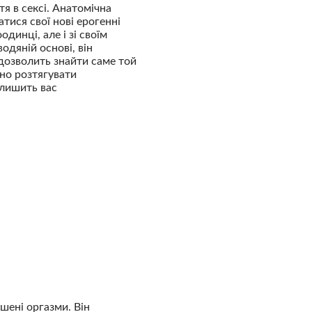
тя в сексі. Анатомічна
тися свої нові ерогенні
динці, але і зі своїм
одяній основі, він
 дозволить знайти саме той
но розтягувати
алишить вас
шені оргазми. Він