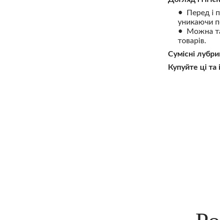
Перед і 
уникаючи п
Можна та
товарів.
Сумісні лубри
Купуйте ці та