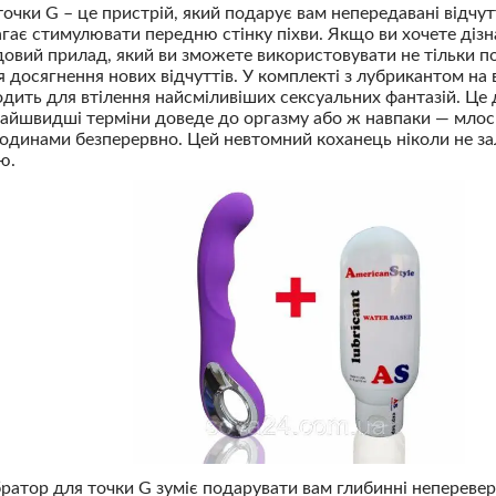
очки G – це пристрій, який подарує вам непередавані відчут
ає стимулювати передню стінку піхви. Якщо ви хочете дізна
довий прилад, який ви зможете використовувати не тільки поо
 досягнення нових відчуттів. У комплекті з лубрикантом на в
одить для втілення найсміливіших сексуальних фантазій. Це
айшвидші терміни доведе до оргазму або ж навпаки — млос
одинами безперервно. Цей невтомний коханець ніколи не з
ю.
братор для точки G зуміє подарувати вам глибинні неперевер