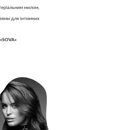
ктеріальним милом,
еями для інтимних
«SOVA»