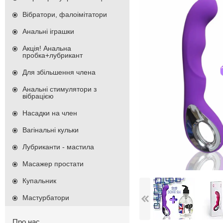
Вібратори, фалоімітатори
Анальні іграшки
Акція! Анальна
пробка+лубрикант
Для збільшення члена
Анальні стимулятори з
вібрацією
Насадки на член
Вагінальні кульки
Лубриканти - мастила
Масажер простати
Купальник
Мастурбатори
Про нас