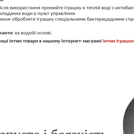
після використання промийте іграшку в теплій воді з антиба
опадання води в пульт управління.
кож обробляти іграшку спеціальними бактерицидними спр
канти:
на водній основі.
 інші інтим товари в нашому Інтернет-магазині
інтим іграшок