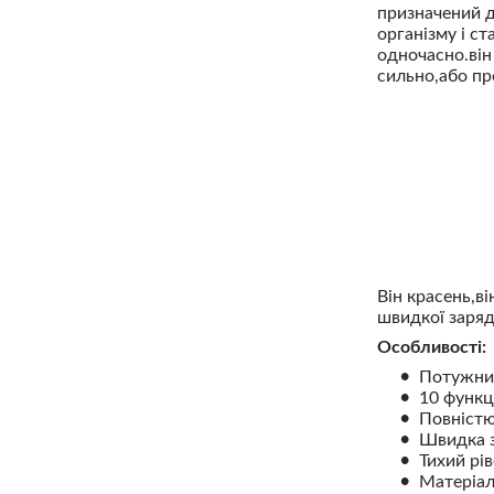
призначений 
організму і с
одночасно.він
сильно,або пр
Він красень,ві
швидкої заряд
Особливості:
Потужний
10 функці
Повністю
Швидка з
Тихий рі
Матеріал