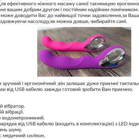
для ефективного ніжного масажу самої таємницею ерогенно
тане вашим добрим другом і постійним надійним помічником
 може доводити Вас до найвищої точки задоволення,за Ваш
одовжуючи насолоду,як можна довше,-вибирайте самі.
н зручний і ергономічний ,він залишає дуже приємні тактильн
ки від USB кабелю завжди готовий зробити Вам приємно.
 вібратор.
й вібрації.
 водонепроникний.
арядка від USB кабелю (входить в комплектацію) з LED інди
вень шуму.
: медичний силікон.