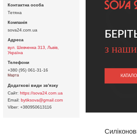
Тетяна
sova24.com.ua
БЕРІТ
з наши
вул. Шевченка 313, Львів,
Україна
+380 (95) 061-31-16
Марта
КАТАЛО
https://sova24.com.ua
bytiksova@gmail.com
+380950613116
Силіконов