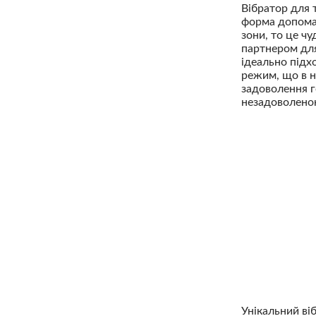
Вібратор для т
форма допомаг
зони, то це чу
партнером для
ідеально підх
режим, що в н
задоволення г
незадоволено
Унікальний ві