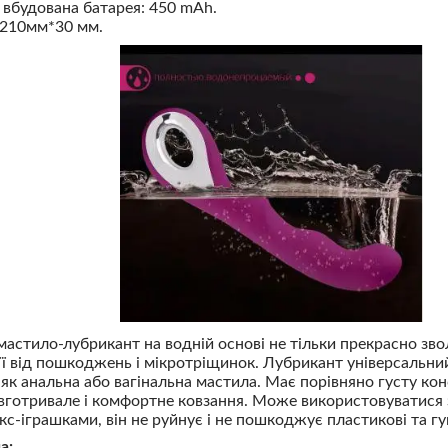
вбудована батарея: 450 mAh.
 210мм*30 мм.
мастило-лубрикант на водній основі не тільки прекрасно зво
 її від пошкоджень і мікротріщинок. Лубрикант універсальни
як анальна або вагінальна мастила. Має порівняно густу кон
вготривале і комфортне ковзання. Може використовуватися 
кс-іграшками, він не руйнує і не пошкоджує пластикові та гу
а: