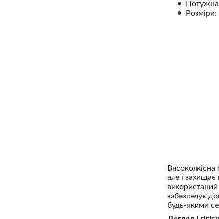
Потужна 
Розміри:
Високоякісна 
але і захищає
використаний 
забезпечує до
будь-якими се
Догляд і гігієн