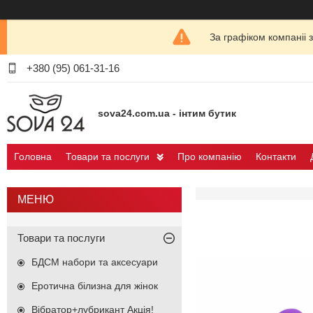
За графіком компаніі 
+380 (95) 061-31-16
sova24.com.ua - інтим бутик
Головна
Товари та послуги
Про компанію
Контакти
Товари та послуги
БДСМ набори та аксесуари
Еротична білизна для жінок
Вібратор+лубрикант Акція!