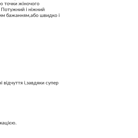
ю точки жіночого
. Потужний і ніжний
им бажанням,або швидко і
і відчуття і,завдяки супер
кацією.