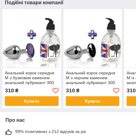
Подібні товари компанії
Анальний корок середня
Анальний корок середня
Анал
M з бузковим каменем
M з чорним каменем
M із
анальний лубрикант 300
анальний лубрикант 300
анал
мл банановий
мл банановий
мл 
310
310
310
₴
₴
Купити
Купити
Про нас
99% позитивних з 212 відгуків за рік