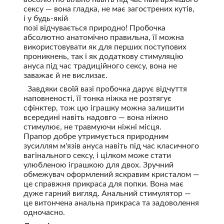
сексу — вона гладка, не має загострених кутів,
і у будь-якій
позі відчувається природно! Пробочка
абсолютно анатомічно правильна, її можна
використовувати як для перших поступових
проникнень, так і як додаткову стимуляцію
ануса під час традиційного сексу, вона не
заважає й не вислизає.
Завдяки своїй вазі пробочка дарує відчуття
наповненості, її тонка ніжка не розтягує
сфінктер, тож цю іграшку можна залишити
всередині навіть надовго — вона ніжно
стимулює, не травмуючи ніжні місця.
Прапор добре утримується природним
зусиллям м'язів ануса навіть під час класичного
вагінального сексу, і цілком може стати
улюбленою іграшкою для двох. Зручний
обмежувач оформлений яскравим кристалом —
це справжня прикраса для попки. Вона має
дуже гарний вигляд. Анальний стимулятор —
це витончена анальна прикраса та задоволення
одночасно.