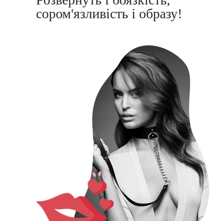
сором'язливість і образу!