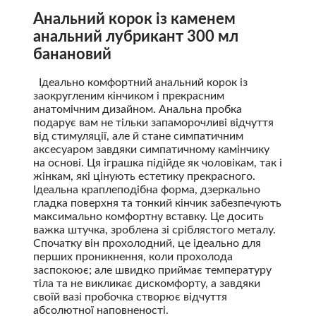
Анальний корок із каменем
анальний лубрикант 300 мл
банановий
Ідеально комфортний анальний корок із
заокругленим кінчиком і прекрасним
анатомічним дизайном. Анальна пробка
подарує вам не тільки запаморочливі відчуття
від стимуляції, але й стане симпатичним
аксесуаром завдяки симпатичному камінчику
на основі. Ця іграшка підійде як чоловікам, так і
жінкам, які цінують естетику прекрасного.
Ідеальна краплеподібна форма, дзеркально
гладка поверхня та тонкий кінчик забезпечують
максимально комфортну вставку. Це досить
важка штучка, зроблена зі сріблястого металу.
Спочатку він прохолодний, це ідеально для
перших проникнення, коли прохолода
заспокоює; але швидко приймає температуру
тіла та не викликає дискомфорту, а завдяки
своїй вазі пробочка створює відчуття
абсолютної наповненості.