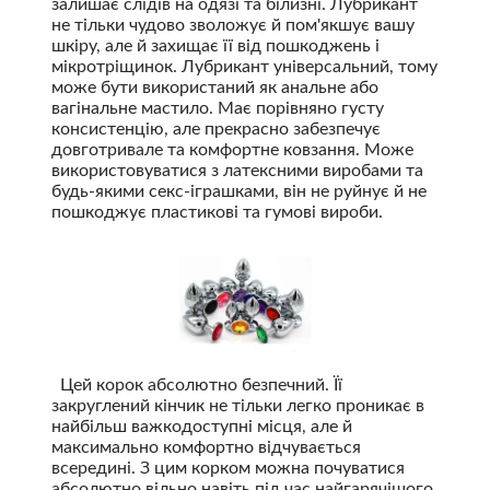
залишає слідів на одязі та білизні. Лубрикант
не тільки чудово зволожує й пом'якшує вашу
шкіру, але й захищає її від пошкоджень і
мікротріщинок. Лубрикант універсальний, тому
може бути використаний як анальне або
вагінальне мастило. Має порівняно густу
консистенцію, але прекрасно забезпечує
довготривале та комфортне ковзання. Може
використовуватися з латексними виробами та
будь-якими секс-іграшками, він не руйнує й не
пошкоджує пластикові та гумові вироби.
Цей корок абсолютно безпечний. Її
закруглений кінчик не тільки легко проникає в
найбільш важкодоступні місця, але й
максимально комфортно відчувається
всередині. З цим корком можна почуватися
абсолютно вільно навіть під час найгарячішого