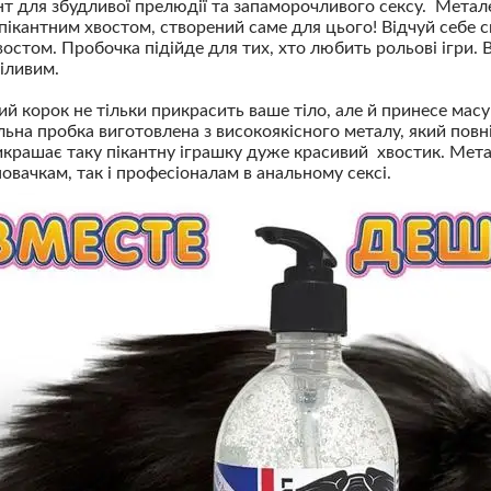
нт для збудливої прелюдії та запаморочливого сексу. Метал
ікантним хвостом, створений саме для цього! Відчуй себе 
востом. Пробочка підійде для тих, хто любить рольові ігри. 
міливим.
й корок не тільки прикрасить ваше тіло, але й принесе мас
альна пробка виготовлена з високоякісного металу, який пов
икрашає таку пікантну іграшку дуже красивий хвостик. Мет
новачкам, так і професіоналам в анальному сексі.