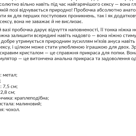
солютно вільно навіть під час найгарячішого сексу — вона гл
дь-якій позі відчувається природно! Пробочка абсолютно анат
ти як для перших поступових проникнень, так і як додатков
сексу, вона не заважає й не вислизає.
вазі пробочка дарує відчуття наповненості, її тонка ніжка н
жна залишити всередині навіть надовго — вона ніжно стиму
 добре утримується природним зусиллям м'язів ануса навіть 
сексу, і цілком може стати улюбленою іграшкою для двох. 
кравим кристалом — це справжня прикраса для попки. Вона
улятор — це витончена анальна прикраса та задоволення о
: метал;
;
 7,5 см;
2,8 см;
нчика: краплеподібна;
истала: малиновий;
я: чохол.