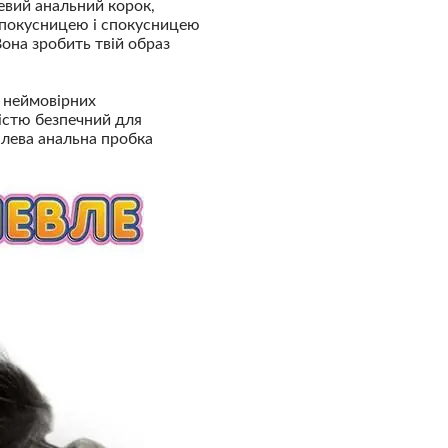
евий анальний корок,
спокусницею і спокусницею
Вона зробить твій образ
у неймовірних
ністю безпечний для
алева анальна пробка