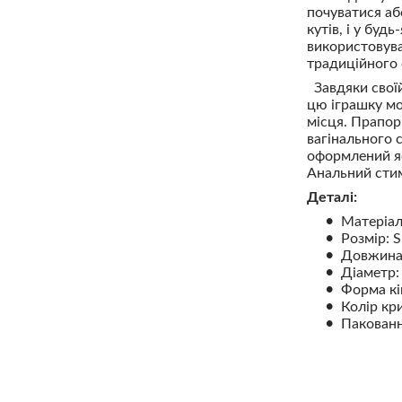
почуватися аб
кутів, і у бу
використовува
традиційного 
Завдяки своїй 
цю іграшку мо
місця. Прапор
вагінального 
оформлений яс
Анальний стим
Деталі:
Матеріал
Розмір: S
Довжина:
Діаметр: 
Форма кі
Колір кр
Пакованн