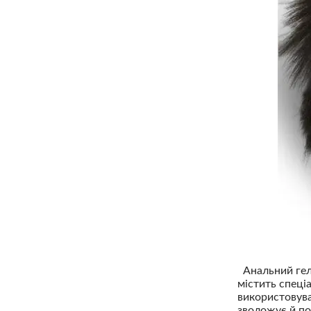
Анальний гель
містить спеці
використовува
зволожує й по