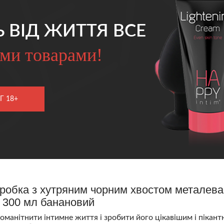
Ь ВІД ЖИТТЯ ВСЕ
ми товарами!
Г 18+
робка з хутряним чорним хвостом металева
 300 мл банановий
номанітнити інтимне життя і зробити його цікавішим і піка