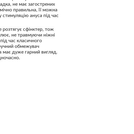
адка, не має загострених
омічно правильна, її можна
у стимуляцію ануса під час
е розтягує сфінктер, тож
лює, не травмуючи ніжні
під час класичного
Зручний обмежувач
 має дуже гарний вигляд.
дночасно.