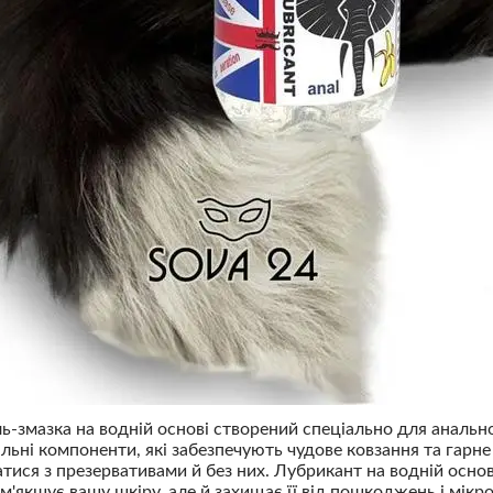
-змазка на водній основі створений спеціально для анально
альні компоненти, які забезпечують чудове ковзання та гар
тися з презервативами й без них. Лубрикант на водній основ
м'якшує вашу шкіру, але й захищає її від пошкоджень і мікр