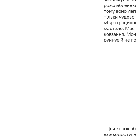
розслабленню 
тому воно лег
тільки чудово
мікротріщинок
мастило. Має 
ковзання. Мож
руйнує й не п
Цей корок абс
важкодоступні