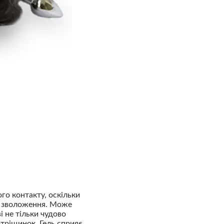
го контакту, оскільки
не зволоження. Може
і не тільки чудово
отріщинок. Гель сприяє