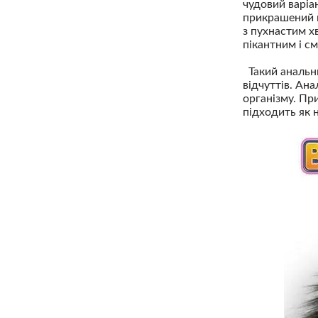
чудовий варіа
прикрашений п
з пухнастим х
пікантним і с
Такий анальни
відчуттів. Ан
організму. Пр
підходить як 