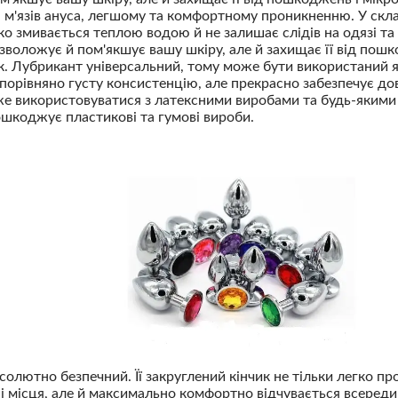
м'язів ануса, легшому та комфортному проникненню. У скла
ко змивається теплою водою й не залишає слідів на одязі та 
 зволожує й пом'якшує вашу шкіру, але й захищає її від пошк
. Лубрикант універсальний, тому може бути використаний я
порівняно густу консистенцію, але прекрасно забезпечує д
е використовуватися з латексними виробами та будь-якими 
ошкоджує пластикові та гумові вироби.
олютно безпечний. Її закруглений кінчик не тільки легко пр
 місця, але й максимально комфортно відчувається всереди