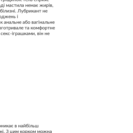
ді мастила немає жирів,
білизні. Лубрикант не
оджень і
к анальне або вагінальне
овготривале та комфортне
секс-іграшками, він не
оникає в найбільш
ні. З цим корком можна