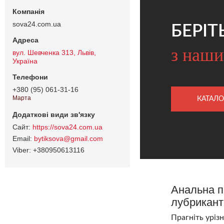
sova24.com.ua
БЕРІТ
з наши
вул. Шевченка 313, Львів,
Україна
+380 (95) 061-31-16
Марта
КАТАЛО
https://sova24.com.ua
bytiksova@gmail.com
+380950613116
Анальна п
лубрикант
Прагніть уріз