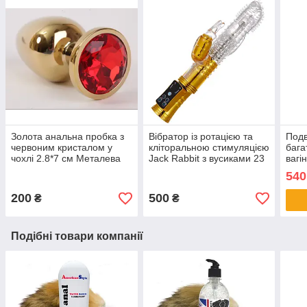
Золота анальна пробка з
Вібратор із ротацією та
Подв
червоним кристалом у
кліторальною стимуляцією
бага
чохлі 2.8*7 см Металева
Jack Rabbit з вусиками 23
вагі
см
вібр
540
200
500
₴
₴
Подібні товари компанії