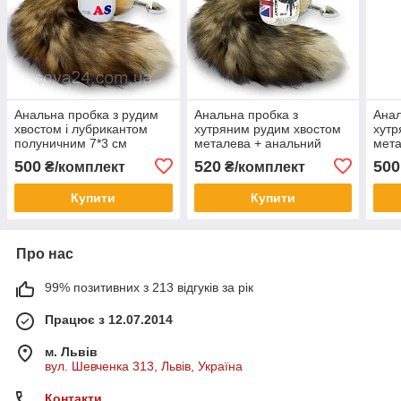
Анальна пробка з рудим
Анальна пробка з
Анал
хвостом і лубрикантом
хутряним рудим хвостом
хутр
полуничним 7*3 см
металева + анальний
мета
лубрикант 300 мл
лубр
500
520
500
₴/комплект
₴/комплект
банановий
бан
Купити
Купити
Про нас
99% позитивних з 213 відгуків за рік
Працює з 12.07.2014
м. Львів
вул. Шевченка 313, Львів, Україна
Контакти