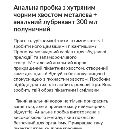
Анальна пробка з хутряним
чорним хвостом металева +
анальний лубрикант 300 мл
полуничний
Прагніть урізноманітнити інтимне життя і
зробити його цікавішим і пікантнішим?
Пропонуємо чудовий варіант для збудливої
прелюдії та запаморочливого
сексу. Металевий анальний корок,
прикрашений пікантним хвостом, створений
саме для цього! Відчуй себе спокусницею і
спокусницею з пухнастим хвостом. Пробочка
підійде для тих, хто любить рольові ігри. Вона
зробить твій образ пікантним і сміливим.
Такий анальний корок не тільки прикрасить
ваше тіло, але й принесе масу неймовірних
відчуттів. Анальна пробка виготовлена з
високоякісного металу, який повністю
безпечний для організму. Прикрашає таку
пікантну іграшку дуже красивий