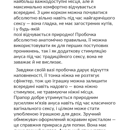
найбільш важкодоступні місця, але й
максимально комфортно відчувається
всередині. З цим корком можна почуватися
абсолютно вільно навіть під час найгарячішого
сексу — вона гладка, не має загострених кутів,
і у будь-якій
позі відчувається природно! Пробочка
абсолютно анатомічно правильна, її можна
використовувати як для перших поступових
проникнень, так і як додаткову стимуляцію
ануса під час традиційного сексу, вона не
заважає й не вислизає.
Завдяки своїй вазі пробочка дарує відчуття
наповненості, її тонка ніжка не розтягує
сфінктер, тож цю іграшку можна залишити
всередині навіть надовго — вона ніжно
стимулює, не травмуючи ніжні місця.
Прапор добре утримується природним
зусиллям м'язів ануса навіть під час класичного
вагінального сексу, і цілком може стати
улюбленою іграшкою для двох. Зручний
обмежувач оформлений яскравим кристалом —
це справжня прикраса для попки. Вона має