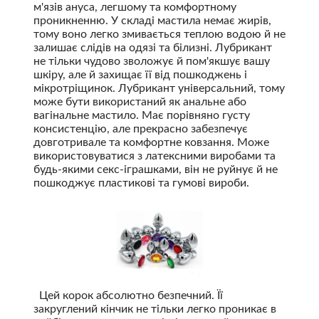
м'язів ануса, легшому та комфортному
проникненню. У складі мастила немає жирів,
тому воно легко змивається теплою водою й не
залишає слідів на одязі та білизні. Лубрикант
не тільки чудово зволожує й пом'якшує вашу
шкіру, але й захищає її від пошкоджень і
мікротріщинок. Лубрикант універсальний, тому
може бути використаний як анальне або
вагінальне мастило. Має порівняно густу
консистенцію, але прекрасно забезпечує
довготривале та комфортне ковзання. Може
використовуватися з латексними виробами та
будь-якими секс-іграшками, він не руйнує й не
пошкоджує пластикові та гумові вироби.
Цей корок абсолютно безпечний. Її
закруглений кінчик не тільки легко проникає в