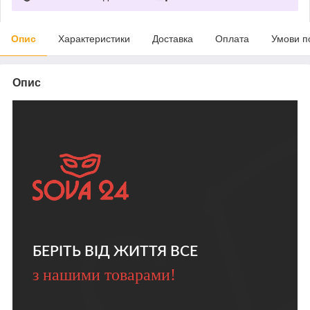
Опис
Характеристики
Доставка
Оплата
Умови п
Опис
БЕРІТЬ ВІД ЖИТТЯ ВСЕ
з нашими товарами!