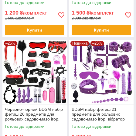
Готово до відправки
Готово до відправки
1 200
1 500
₴/комплект
₴/комплект
1 600 ₴/комплект
2 000 ₴/комплект
Купити
Купити
–25%
Новинка
–25%
Червоно-чорний BDSM набір
BDSM набір фетиш 21
фетиш 26 предметів для
предметів для рольових
рольових садово-мазо ігор.
садово-мазо ігор. вібратор
вібратор анальний корок
анальний пробка наручники
Готово до відправки
Готово до відправки
вібро яйце