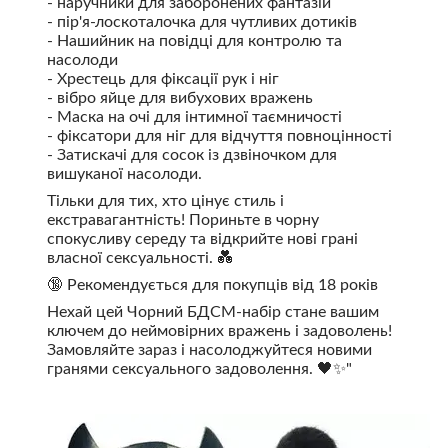
- наручники для заборонених фантазій
- пір'я-лоскоталочка для чутливих дотиків
- Нашийник на повідці для контролю та
насолоди
- Хрестець для фіксації рук і ніг
- вібро яйце для вибухових вражень
- Маска на очі для інтимної таємничості
- фіксатори для ніг для відчуття повноцінності
- Затискачі для сосок із дзвіночком для
вишуканої насолоди.
Тільки для тих, хто цінує стиль і
екстравагантність! Пориньте в чорну
спокусливу середу та відкрийте нові грані
власної сексуальності. 💑
🔞 Рекомендується для покупців від 18 років
Нехай цей Чорний БДСМ-набір стане вашим
ключем до неймовірних вражень і задоволень!
Замовляйте зараз і насолоджуйтеся новими
гранями сексуального задоволення. 🖤✨"