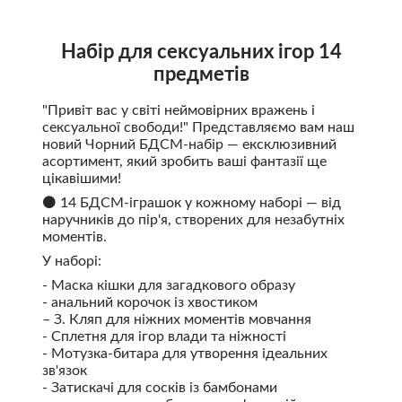
Набір для сексуальних ігор 14
предметів
"Привіт вас у світі неймовірних вражень і
сексуальної свободи!" Представляємо вам наш
новий Чорний БДСМ-набір — ексклюзивний
асортимент, який зробить ваші фантазії ще
цікавішими!
⚫️ 14 БДСМ-іграшок у кожному наборі — від
наручників до пір'я, створених для незабутніх
моментів.
У наборі:
- Маска кішки для загадкового образу
- анальний корочок із хвостиком
– З. Кляп для ніжних моментів мовчання
- Сплетня для ігор влади та ніжності
- Мотузка-битара для утворення ідеальних
зв'язок
- Затискачі для сосків із бамбонами