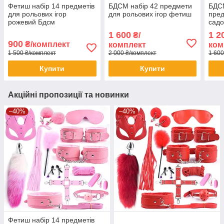
Фетиш набір 14 предметів
БДСМ набір 42 предмети
БДС
для рольових ігор
для рольових ігор фетиш
пред
рожевий Бдсм
садо
1 600
1 2
₴/
900
₴/комплект
комплект
ком
1 500 ₴/комплект
2 000 ₴/комплект
1 600
Купити
Купити
Акційні пропозиції та новинки
–40%
–40%
Фетиш набір 14 предметів