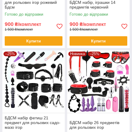
для рольових ігор рожевий
БДСМ набір, іграшки 14
Бдсм
предметів червоний
Готово до відправки
Готово до відправки
900
900
₴/комплект
₴/комплект
1 500 ₴/комплект
1 500 ₴/комплект
Купити
Купити
–25%
Новинка
–25%
БДСМ набір фетиш 21
предмет для рольових садо-
БДСМ набір 26 предметів
мазо ігор
для рольових ігор