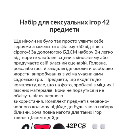
Набір для сексуальних ігор 42
предмети
Ще ніколи не було так просто уявити себе
героями знаменитого фільму «50 відтінків
сірого»! За допомогою БДСМ набору Ви легко
відтворите улюблені сцени з кінофільму або
придумаєте свій власний сценарій. Головне,
розслабитися й заздалегідь омовити особливо
жорсткі випробування з усіма учасниками
садомазо гри. Предмети, що входять до
комплекту, все, що на фото, зроблені з міцних і
якісних матеріалів. Вони не порвуться й не
облізуть після першого
використання. Комплект предметів червоно-
чорного кольору підійде до будь-якого набору
білизни, хоча повна нагота для таких ігор
також цілком підійде.