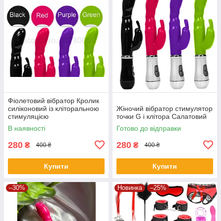
Фіолетовий вібратор Кролик
силіконовий із кліторальною
Жіночий вібратор стимулятор
стимуляцією
точки G і клітора Салатовий
В наявності
Готово до відправки
280
280
₴
₴
400 ₴
400 ₴
Купити
Купити
–30%
Новинка
–25%