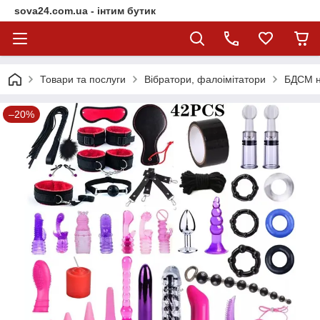
sova24.com.ua - інтим бутик
Товари та послуги
Вібратори, фалоімітатори
БДСМ н
–20%