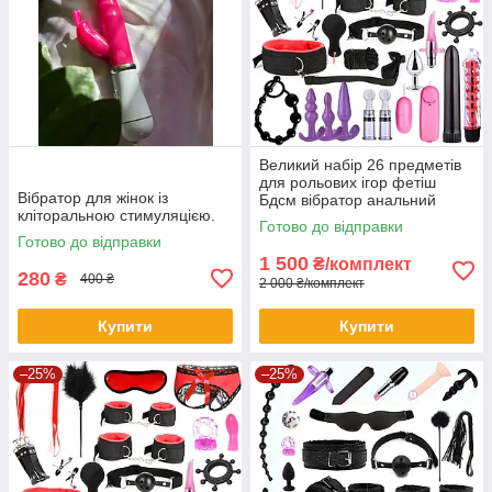
Великий набір 26 предметів
для рольових ігор фетіш
Вібратор для жінок із
Бдсм вібратор анальний
кліторальною стимуляцією.
корок наручники клап
Готово до відправки
Готово до відправки
1 500
₴/комплект
280
₴
400 ₴
2 000 ₴/комплект
Купити
Купити
–25%
–25%