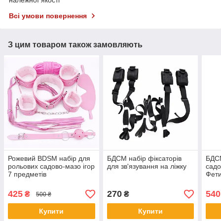
Всі умови повернення
З цим товаром також замовляють
Рожевий BDSM набір для
БДСМ набір фіксаторів
БДСМ
рольових садово-мазо ігор
для зв'язування на ліжку
садо
7 предметів
Фети
Чор
425
270
540
₴
₴
500 ₴
Купити
Купити