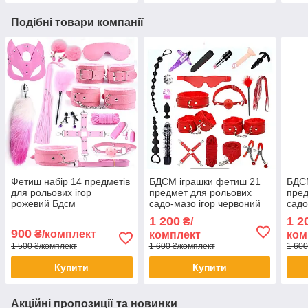
Подібні товари компанії
Фетиш набір 14 предметів
БДСМ іграшки фетиш 21
БДС
для рольових ігор
предмет для рольових
пред
рожевий Бдсм
садо-мазо ігор червоний
садо
1 200
1 2
₴/
900
₴/комплект
комплект
ком
1 500 ₴/комплект
1 600 ₴/комплект
1 600
Купити
Купити
Акційні пропозиції та новинки