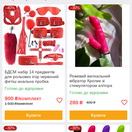
–40%
–30%
БДСМ набір 14 предметів
Рожевий вагінальний
для рольових ігор червоний
вібратор Кролик зі
фетіш анальна пробка
стимулятором клітора
наручники кляп віброяйцо
Готово до відправки
Готово до відправки
900
₴/комплект
280
₴
400 ₴
1 500 ₴/комплект
Купити
Купити
–30%
–30%