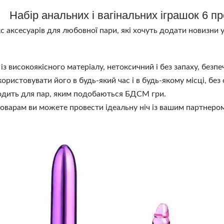
Набір анальних і вагінальних іграшок 6 п
кс аксесуарів для любовної пари, які хочуть додати новизни 
з високоякісного матеріалу, нетоксичний і без запаху, безпечн
ористовувати його в будь-який час і в будь-якому місці, без
одить для пар, яким подобаються БДСМ гри.
оварам ви можете провести ідеальну ніч із вашим партнером