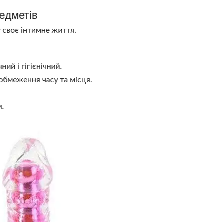
редметів
у своє інтимне життя.
ий і гігієнічний.
 обмеження часу та місця.
.