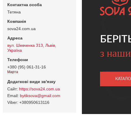
Тетяна
sova24.com.ua
БЕРІТ
вул. Шевченка 313, Львів,
з наши
Україна
+380 (95) 061-31-16
Марта
КАТАЛО
https://sova24.com.ua
bytiksova@gmail.com
+380950613116