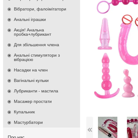
Вібратори, фалоімітатори
Анальні іграшки
Акція! Анальна
пробка+лубрикант
Для збільшення члена
Анальні стимулятори з
вібрацією
Насадки на член
Вагінальні кульки
Лубриканти - мастила
Масажер простати
Купальник
Мастурбатори
Про нас