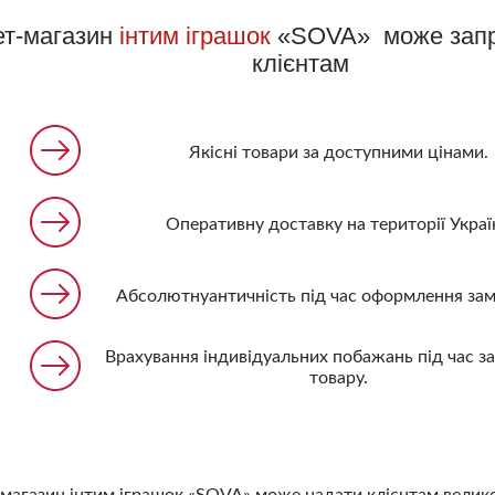
ет-магазин
інтим іграшок
«SOVA» може запр
клієнтам
Якісні товари за доступними цінами.
Оперативну доставку на території Украї
Абсолютнуантичність під час оформлення зам
Врахування індивідуальних побажань під час з
товару.
магазин інтим іграшок «SOVA» може надати клієнтам велико