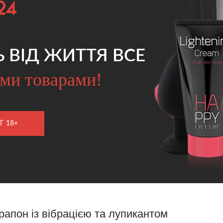
Ь ВІД ЖИТТЯ ВСЕ
ми товарами!
Г 18+
рапон із вібрацією та лупикантом