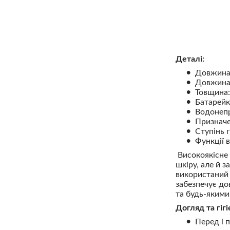
Деталі:
Довжина 
Довжина 
Товщина:
Батарейк
Водонепр
Призначе
Ступінь г
Функції 
Високоякісне 
шкіру, але й 
використаний 
забезпечує до
та будь-якими
Догляд та гігі
Перед і 