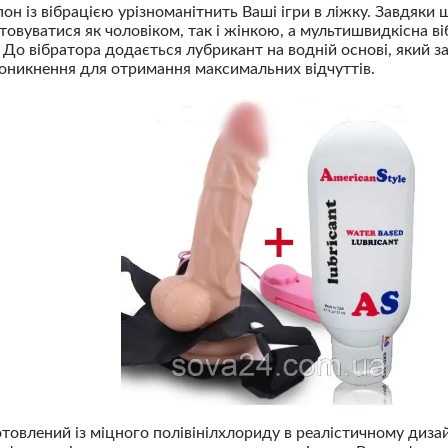
н із вібрацією урізноманітнить Ваші ігри в ліжку. Завдяки 
овуватися як чоловіком, так і жінкою, а мультишвидкісна в
! До вібратора додається лубрикант на водній основі, який 
никнення для отримання максимальних відчуттів.
овлений із міцного полівінілхлориду в реалістичному дизай