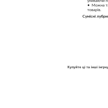
уникаючи п
Можна та
товарів.
Сумісні лубри
Купуйте ці та інші інгр