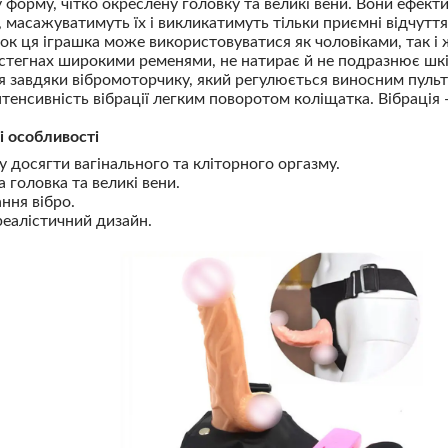
у форму, чітко окреслену головку та великі вени. Вони ефек
, масажуватимуть їх і викликатимуть тільки приємні відчуття
нок ця іграшка може використовуватися як чоловіками, так і
 стегнах широкими ременями, не натирає й не подразнює шк
я завдяки вібромоторчику, який регулюється виносним пуль
нтенсивність вібрації легким поворотом коліщатка. Вібрація
і особливості
у досягти вагінального та кліторного оргазму.
 головка та великі вени.
ння вібро.
реалістичний дизайн.