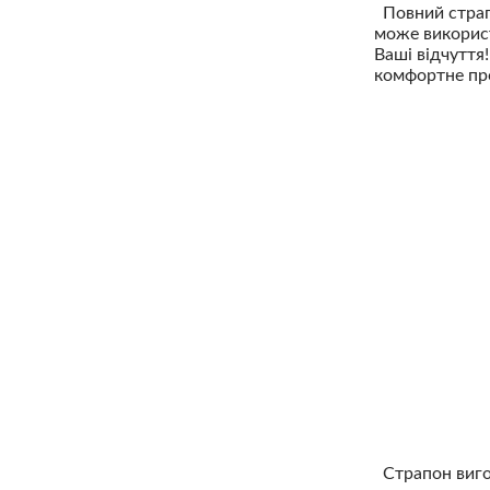
Повний страпо
може використ
Ваші відчуття
комфортне про
Страпон вигот