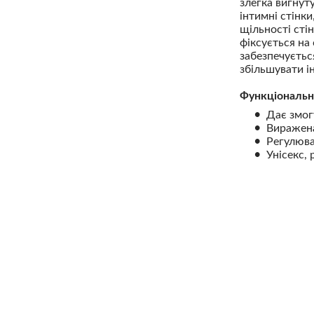
злегка вигнут
інтимні стінки
щільності сті
фіксується на
забезпечуєтьс
збільшувати і
Функціональн
Дає змог
Виражена
Регулюва
Унісекс, 