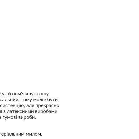
жує й пом'якшує вашу
рсальний, тому може бути
нсистенцію, але прекрасно
я з латексними виробами
 гумові вироби.
ктеріальним милом,