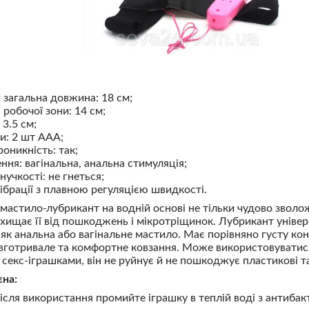
загальна довжина: 18 см;
робочої зони: 14 см;
 3.5 см;
и: 2 шт ААА;
оникність: так;
ння: вагінальна, анальна стимуляція;
нучкості: не гнеться;
вібрації з плавною регуляцією швидкості.
мастило-лубрикант на водній основі не тільки чудово зволо
захищає її від пошкоджень і мікротріщинок. Лубрикант уніве
як анальна або вагінальне мастило. Має порівняно густу ко
вготривале та комфортне ковзання. Може використовуватис
 секс-іграшками, він не руйнує й не пошкоджує пластикові та
єна:
після використання промийте іграшку в теплій воді з антиба