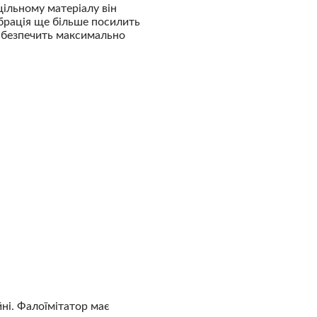
щільному матеріалу він
ібрація ще більше посилить
забезпечить максимально
ні. Фалоїмітатор має