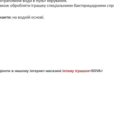
отрапляння води в пульт керування.
кож обробляти іграшку спеціальними бактерицидними спр
канти:
на водній основі.
едієнти в нашому інтернет-магазині
інтиму іграшок
«SOVA»