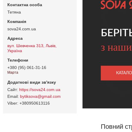
Тетяна
sova24.com.ua
БЕРІТ
з наши
вул. Шевченка 313, Львів,
Україна
+380 (95) 061-31-16
Марта
КАТАЛО
https://sova24.com.ua
bytiksova@gmail.com
+380950613116
Повний ст