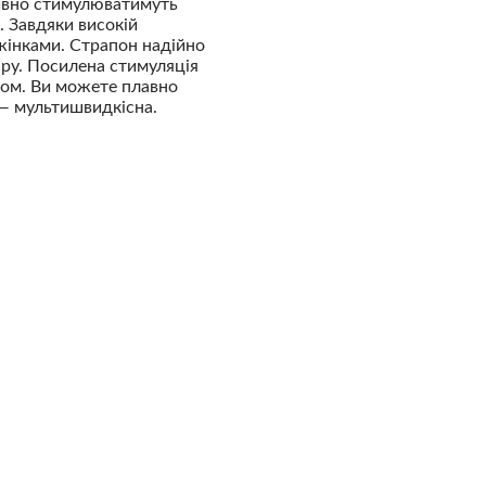
тивно стимулюватимуть
. Завдяки високій
 жінками. Страпон надійно
іру. Посилена стимуляція
том. Ви можете плавно
 — мультишвидкісна.