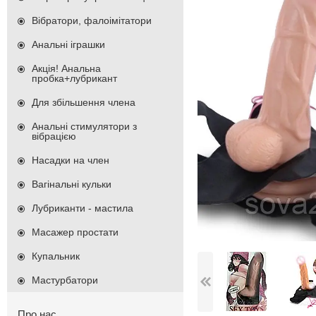
Вібратори, фалоімітатори
Анальні іграшки
Акція! Анальна
пробка+лубрикант
Для збільшення члена
Анальні стимулятори з
вібрацією
Насадки на член
Вагінальні кульки
Лубриканти - мастила
Масажер простати
Купальник
Мастурбатори
Про нас