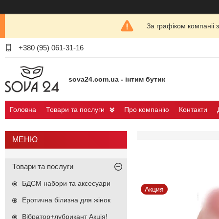
За графіком компаніі 
+380 (95) 061-31-16
sova24.com.ua - інтим бутик
Головна
Товари та послуги
Про компанію
Контакти
Товари та послуги
БДСМ набори та аксесуари
Акция
Еротична білизна для жінок
Вібратор+лубрикант Акція!