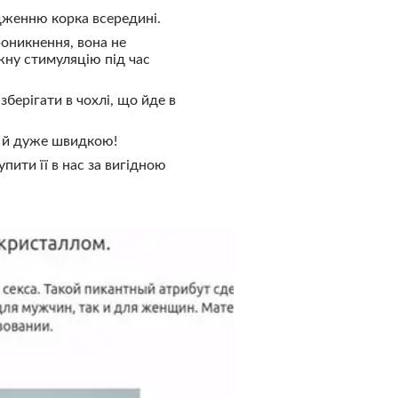
дженню корка всередині.
роникнення, вона не
жну стимуляцію під час
берігати в чохлі, що йде в
ю й дуже швидкою!
пити її в нас за вигідною