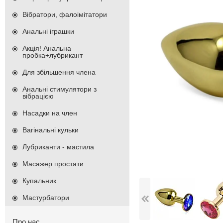
Вібратори, фалоімітатори
Анальні іграшки
Акція! Анальна
пробка+лубрикант
Для збільшення члена
Анальні стимулятори з
вібрацією
Насадки на член
Вагінальні кульки
Лубриканти - мастила
Масажер простати
Купальник
Мастурбатори
Про нас