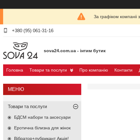
За графіком компаніі 
+380 (95) 061-31-16
sova24.com.ua - інтим бутик
Головна
Товари та послуги
Про компанію
Контакти
Товари та послуги
БДСМ набори та аксесуари
Еротична білизна для жінок
Вібратор+лубрикант Акція!