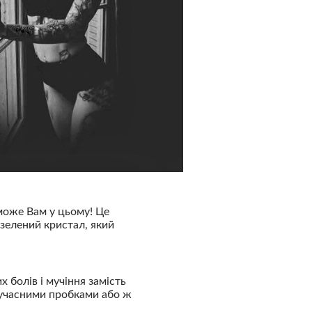
може Вам у цьому! Це
о-зелений кристал, який
болів і мучіння замість
 сучасними пробками або ж