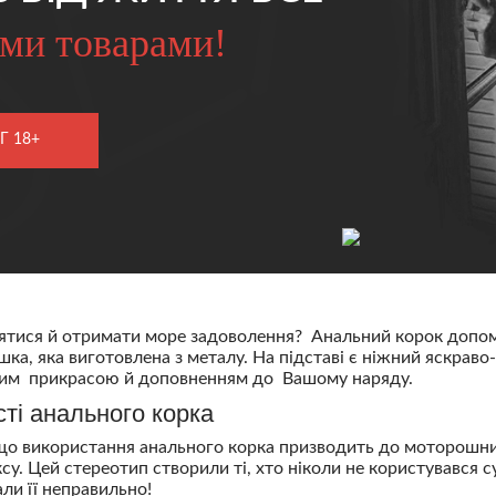
ми товарами!
Г 18+
ятися й отримати море задоволення? Анальний корок допо
шка, яка виготовлена з металу. На підставі є ніжний яскрав
ним прикрасою й доповненням до Вашому наряду.
ті анального корка
що використання анального корка призводить до моторошних 
су. Цей стереотип створили ті, хто ніколи не користувався
ли її неправильно!