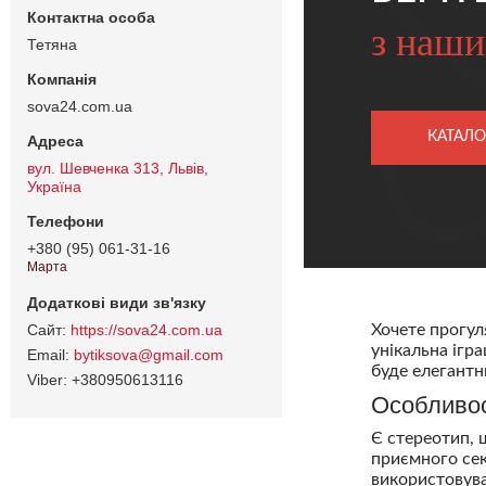
з наши
Тетяна
sova24.com.ua
КАТАЛО
вул. Шевченка 313, Львів,
Україна
+380 (95) 061-31-16
Марта
https://sova24.com.ua
Хочете прогул
унікальна ігра
bytiksova@gmail.com
буде елегант
+380950613116
Особливос
Є стереотип, 
приємного сек
використовува