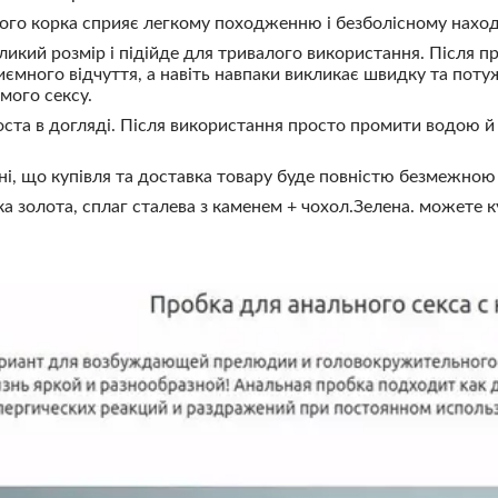
го корка сприяє легкому походженню і безболісному нахо
ликий розмір і підійде для тривалого використання. Після п
ємного відчуття, а навіть навпаки викликає швидку та поту
мого сексу.
ста в догляді. Після використання просто промити водою й з
ні, що купівля та доставка товару буде повністю безмежно
а золота, сплаг сталева з каменем + чохол.Зелена. можете ку