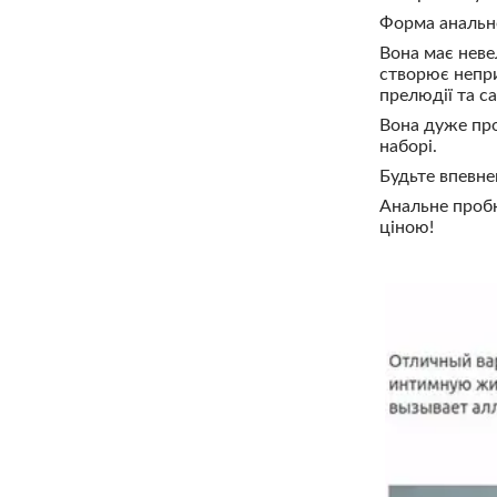
Форма анально
Вона має неве
створює непри
прелюдії та са
Вона дуже про
наборі.
Будьте впевне
Анальне пробк
ціною!