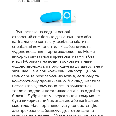
встановлення!!!!
Гель-змазка на водній основі
створений спеціально для анального або
вагінального контакту, оскільки містить
спеціальні компоненти, які забезпечують
чудове ковзання і гарне зволоження. Може
використовуватися з презервативами й без
них. Лубрикант на водній основі не тільки
чудово зволожує й пом'якшує вашу шкіру, але й
захищає її від пошкоджень і мікротріщинок.
Гель сприяє розслабленню м'язів, легшому та
комфортному проникненню. У складі мастила
немає жирів, тому воно легко змивається
теплою водою й не залишає слідів на одязі та
білизні. Лубрикант універсальний, тому може
бути використаний як анальне або вагінальне
мастило. Має порівняно густу консистенцію,
але прекрасно забезпечує довготривале та
комфортне ковзання. Може використовуватися