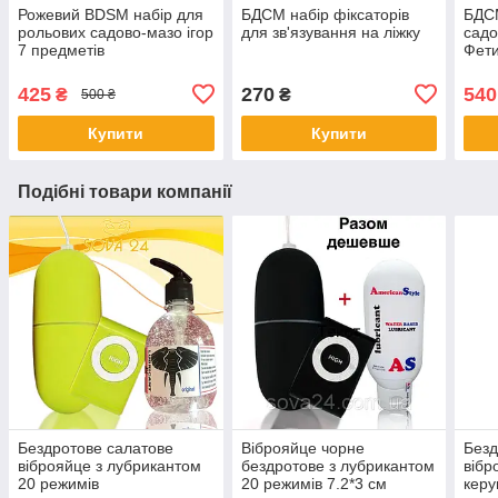
Рожевий BDSM набір для
БДСМ набір фіксаторів
БДСМ
рольових садово-мазо ігор
для зв'язування на ліжку
садо
7 предметів
Фети
Чор
425
270
540
₴
₴
500 ₴
Купити
Купити
Подібні товари компанії
Бездротове салатове
Віброяйце чорне
Безд
віброяйце з лубрикантом
бездротове з лубрикантом
вібр
20 режимів
20 режимів 7.2*3 см
керу