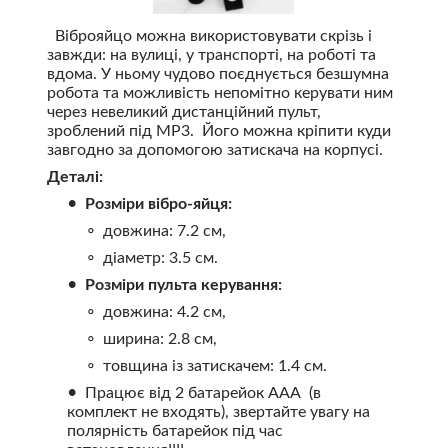
Віброяйцо можна використовувати скрізь і
завжди: на вулиці, у транспорті, на роботі та
вдома. У ньому чудово поєднується безшумна
робота та можливість непомітно керувати ним
через невеликий дистанційний пульт,
зроблений під MP3. Його можна кріпити куди
завгодно за допомогою затискача на корпусі.
Деталі:
Розміри вібро-яйця:
довжина: 7.2 см,
діаметр: 3.5 см.
Розміри пульта керування:
довжина: 4.2 см,
ширина: 2.8 см,
товщина із затискачем: 1.4 см.
Працює від 2 батарейок ААА (в
комплект не входять), звертайте увагу на
полярність батарейок під час