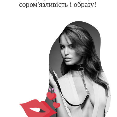
сором'язливість і образу!