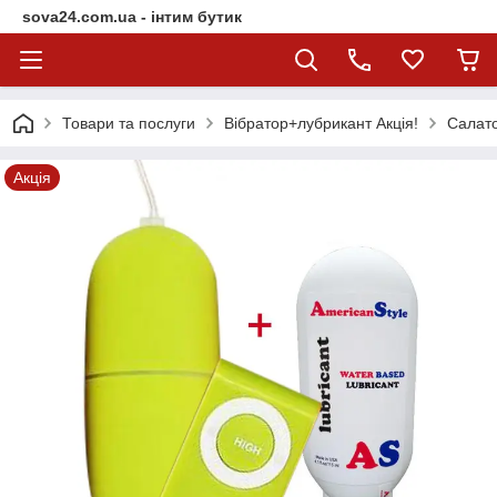
sova24.com.ua - інтим бутик
Товари та послуги
Вібратор+лубрикант Акція!
Салато
Акція