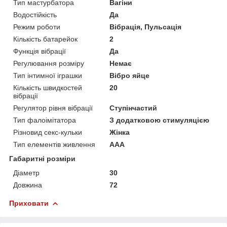
Тип мастурбатора
Вагіни
Водостійкість
Да
Режим роботи
Вібрація, Пульсація
Кількість батарейок
2
Функція вібрації
Да
Регулювання розміру
Немає
Тип інтимної іграшки
Вібро яйце
Кількість швидкостей
20
вібрації
Регулятор рівня вібрації
Ступінчастий
Тип фалоімітатора
З додатковою стимуляцією
Різновид секс-кульки
Жінка
Тип елементів живлення
AAA
Габаритні розміри
Діаметр
30
Довжина
72
Приховати