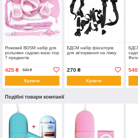
Рожевий BDSM набір для
БДСМ набір фіксаторів
БДСМ
рольових садово-мазо ігор
для зв'язування на ліжку
садо
7 предметів
Фети
Чор
425
270
540
₴
₴
500 ₴
Купити
Купити
Подібні товари компанії