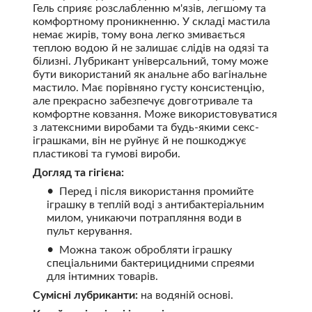
Гель сприяє розслабленню м'язів, легшому та
комфортному проникненню. У складі мастила
немає жирів, тому вона легко змивається
теплою водою й не залишає слідів на одязі та
білизні. Лубрикант універсальний, тому може
бути використаний як анальне або вагінальне
мастило. Має порівняно густу консистенцію,
але прекрасно забезпечує довготривале та
комфортне ковзання. Може використовуватися
з латексними виробами та будь-якими секс-
іграшками, він не руйнує й не пошкоджує
пластикові та гумові вироби.
Догляд та гігієна:
Перед і після використання промийте
іграшку в теплій воді з антибактеріальним
милом, уникаючи потрапляння води в
пульт керування.
Можна також обробляти іграшку
спеціальними бактерицидними спреями
для інтимних товарів.
Сумісні лубриканти:
на водяній основі.