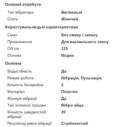
Основні атрибути
Тип вібратора
Вагінальні
Стать
Жіночий
Користувальницькі характеристики
Смак
Без смаку і запаху
Призначення
Для вагінального сексу
Об`єм
115
Основа
Водна
Основні
Водостійкість
Да
Режим роботи
Вібрація, Пульсація
Кількість батарейок
2
Матеріал
Пластик
Функція вібрації
Да
Тип інтимної іграшки
Вібро яйце
Кількість швидкостей
20
вібрації
Регулятор рівня вібрації
Ступінчастий