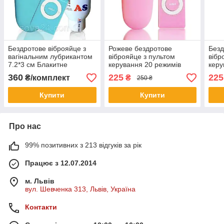
Бездротове віброяйце з
Рожеве бездротове
Безд
вагінальним лубрикантом
віброяйце з пультом
вібр
7.2*3 см Блакитне
керування 20 режимів
керу
Шоколад
360
225
225
₴/комплект
₴
250 ₴
Купити
Купити
Про нас
99% позитивних з 213 відгуків за рік
Працює з 12.07.2014
м. Львів
вул. Шевченка 313, Львів, Україна
Контакти