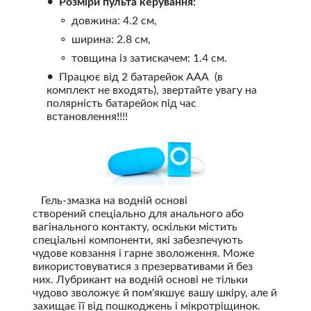
Розміри пульта керування:
довжина: 4.2 см,
ширина: 2.8 см,
товщина із затискачем: 1.4 см.
Працює від 2 батарейок ААА (в
комплект не входять), звертайте увагу на
полярність батарейок під час
встановлення!!!!
Гель-змазка на водній основі
створений спеціально для анального або
вагінального контакту, оскільки містить
спеціальні компоненти, які забезпечують
чудове ковзання і гарне зволоження. Може
використовуватися з презервативами й без
них. Лубрикант на водній основі не тільки
чудово зволожує й пом'якшує вашу шкіру, але й
захищає її від пошкоджень і мікротріщинок.