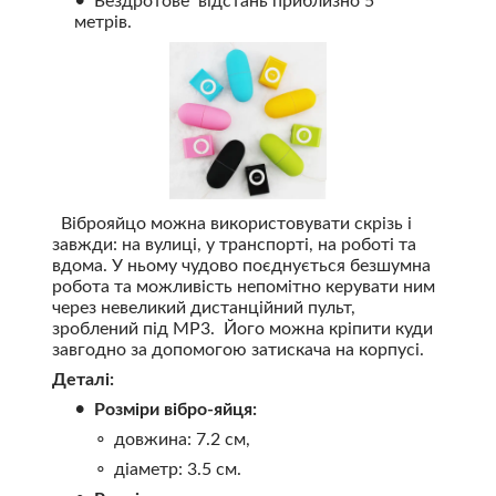
Бездротове відстань приблизно 5
метрів.
Віброяйцо можна використовувати скрізь і
завжди: на вулиці, у транспорті, на роботі та
вдома. У ньому чудово поєднується безшумна
робота та можливість непомітно керувати ним
через невеликий дистанційний пульт,
зроблений під MP3. Його можна кріпити куди
завгодно за допомогою затискача на корпусі.
Деталі:
Розміри вібро-яйця:
довжина: 7.2 см,
діаметр: 3.5 см.