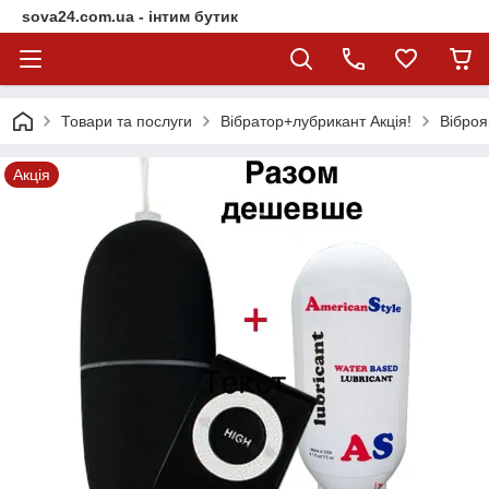
sova24.com.ua - інтим бутик
Товари та послуги
Вібратор+лубрикант Акція!
Віброя
Акція