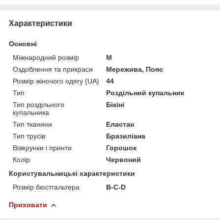
Характеристики
Основні
Міжнародний розмір
M
Оздоблення та прикраси
Мережива, Пояс
Розмір жіночого одягу (UA)
44
Тип
Роздільний купальник
Тип роздільного
Бікіні
купальника
Тип тканини
Еластан
Тип трусів
Бразиліана
Візерунки і принти
Горошок
Колір
Червоний
Користувальницькі характеристики
Розмір бюстгальтера
В-С-D
Приховати