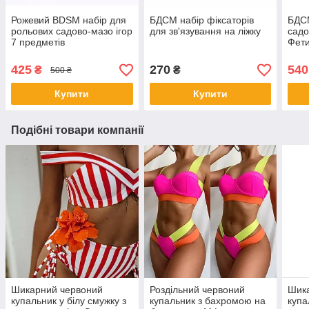
Рожевий BDSM набір для
БДСМ набір фіксаторів
БДСМ
рольових садово-мазо ігор
для зв'язування на ліжку
садо
7 предметів
Фети
Чор
425
270
540
₴
₴
500 ₴
Купити
Купити
Подібні товари компанії
Шикарний червоний
Роздільний червоний
Шик
купальник у білу смужку з
купальник з бахромою на
купа