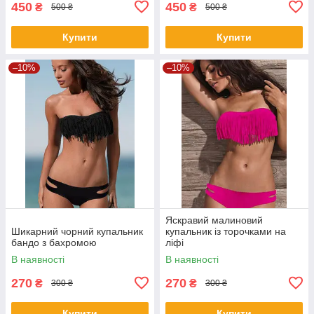
450
450
₴
₴
500 ₴
500 ₴
Купити
Купити
–10%
–10%
Яскравий малиновий
Шикарний чорний купальник
купальник із торочками на
бандо з бахромою
ліфі
В наявності
В наявності
270
270
₴
₴
300 ₴
300 ₴
Купити
Купити