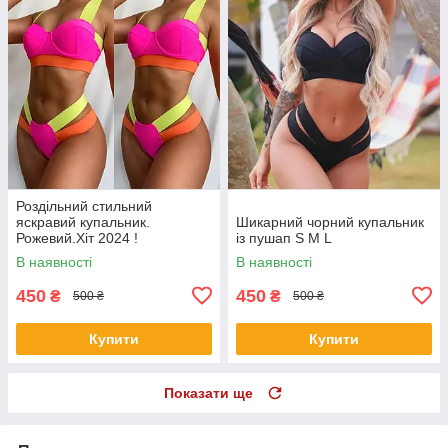
Роздільний стильний
яскравий купальник.
Шикарний чорний купальник
Рожевий.Хіт 2024 !
із пушап S M L
В наявності
В наявності
450
450
₴
₴
500 ₴
500 ₴
Купити
Купити
Показати ще