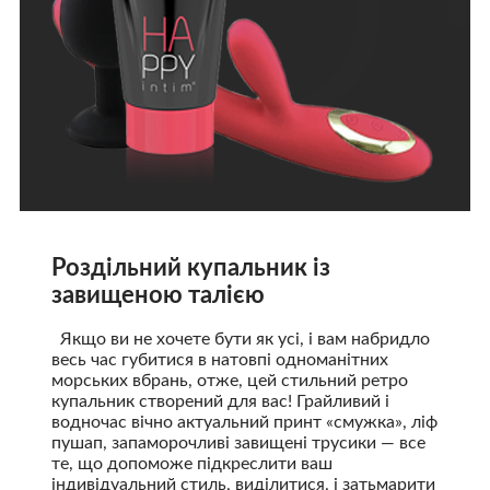
Роздільний купальник із
завищеною талією
Якщо ви не хочете бути як усі, і вам набридло
весь час губитися в натовпі одноманітних
морських вбрань, отже, цей стильний ретро
купальник створений для вас! Грайливий і
водночас вічно актуальний принт «смужка», ліф
пушап, запаморочливі завищені трусики — все
те, що допоможе підкреслити ваш
індивідуальний стиль, виділитися, і затьмарити