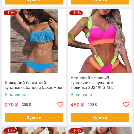
–10%
–10%
Неоновий яскравий
Шикарний блакитний
купальник із пушапом.
купальник бандо з бахромою
Новинка 2024!!! S M L
В наявності
В наявності
270
450
₴
₴
300 ₴
500 ₴
Купити
Купити
–10%
–10%