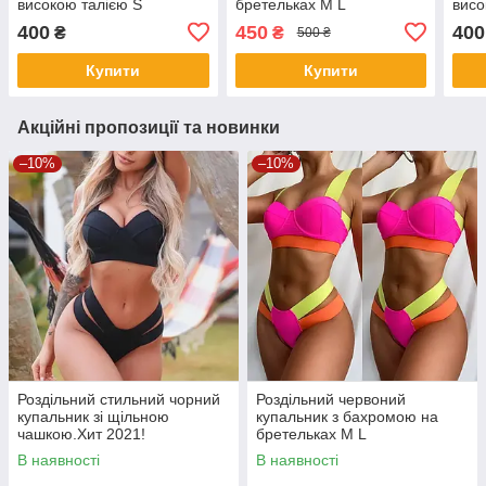
високою талією S
бретельках M L
висо
400
450
400
₴
₴
500 ₴
Купити
Купити
Акційні пропозиції та новинки
–10%
–10%
Роздільний стильний чорний
Роздільний червоний
купальник зі щільною
купальник з бахромою на
чашкою.Хит 2021!
бретельках M L
В наявності
В наявності