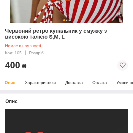
Червоний ретро купальник у смужку з
високою талією S,M, L
Немає в наявності
Код: 105
Роздріб
400
₴
Опис
Характеристики
Доставка
Оплата
Умови п
Опис