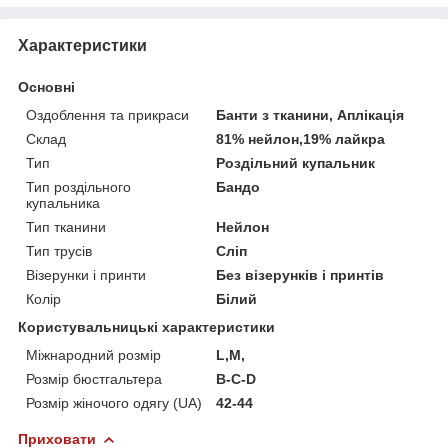
Характеристики
Основні
Оздоблення та прикраси
Банти з тканини, Аплікація
Склад
81% нейлон,19% лайкра
Тип
Роздільний купальник
Тип роздільного
Бандо
купальника
Тип тканини
Нейлон
Тип трусів
Сліп
Візерунки і принти
Без візерунків і принтів
Колір
Білий
Користувальницькі характеристики
Міжнародний розмір
L,M,
Розмір бюстгальтера
В-С-D
Розмір жіночого одягу (UA)
42-44
Приховати