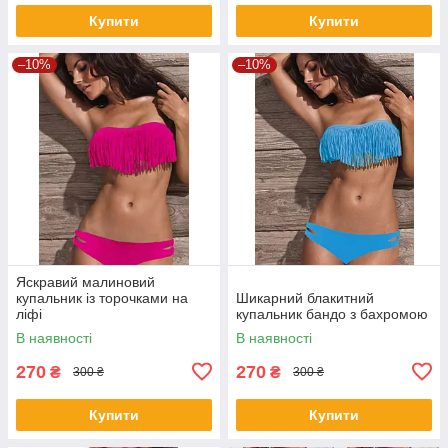
Купити
Купити
–10%
–10%
Яскравий малиновий
купальник із торочками на
Шикарний блакитний
ліфі
купальник бандо з бахромою
В наявності
В наявності
270
270
₴
₴
300 ₴
300 ₴
Купити
Купити