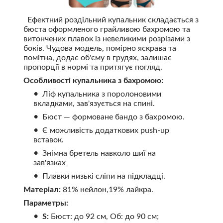
Ефектний роздільний купальник складається з
бюста оформленого грайливою бахромою та
витончених плавок із невеликими розрізами з
боків. Чудова модель, помірно яскрава та
помітна, додає об'єму в грудях, залишає
пропорції в нормі та притягує погляд.
Особливості купальника з бахромою:
Ліф купальника з поролоновими
вкладками, зав'язується на спині.
Бюст — формоване бандо з бахромою.
Є можливість додаткових push-up
вставок.
Знімна бретель навколо шиї на
зав'язках
Плавки низькі сліпи на підкладці.
Матеріал:
81% нейлон,19% лайкра.
Параметры:
S:
Бюст: до 92 см, Об: до 90 см;