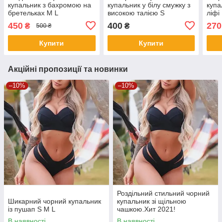
купальник з бахромою на
купальник у білу смужку з
купа
бретельках M L
високою талією S
ліфі
450
400
270
₴
₴
500 ₴
Купити
Купити
Акційні пропозиції та новинки
–10%
–10%
Роздільний стильний чорний
Шикарний чорний купальник
купальник зі щільною
із пушап S M L
чашкою.Хит 2021!
В наявності
В наявності