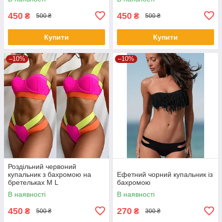
450
450
₴
₴
500 ₴
500 ₴
Купити
Купити
–10%
–10%
Роздільний червоний
купальник з бахромою на
Ефетний чорний купальник із
бретельках M L
бахромою
В наявності
В наявності
450
270
₴
₴
500 ₴
300 ₴