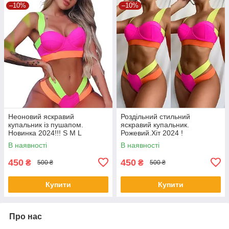
–10%
–10%
Неоновий яскравий
Роздільний стильний
купальник із пушапом.
яскравий купальник.
Новинка 2024!!! S M L
Рожевий.Хіт 2024 !
В наявності
В наявності
450
450
₴
₴
500 ₴
500 ₴
Купити
Купити
Про нас