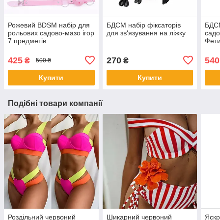
Рожевий BDSM набір для
БДСМ набір фіксаторів
БДСМ
рольових садово-мазо ігор
для зв'язування на ліжку
садо
7 предметів
Фети
Чор
425
270
540
₴
₴
500 ₴
Купити
Купити
Подібні товари компанії
Роздільний червоний
Шикарний червоний
Яск