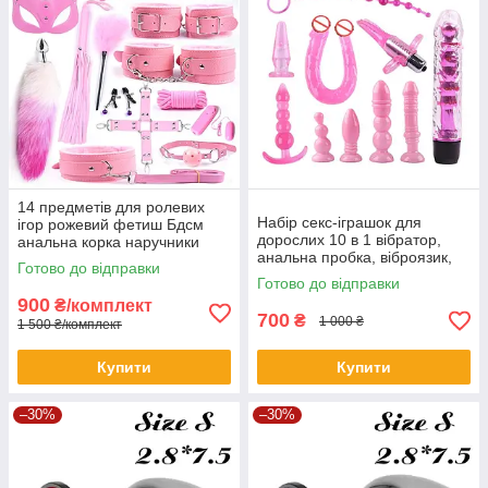
14 предметів для ролевих
Набір секс-іграшок для
ігор рожевий фетиш Бдсм
дорослих 10 в 1 вібратор,
анальна корка наручники
анальна пробка, віброязик,
кляп віброяйце
Готово до відправки
анальний ланцюжок рожевий
Готово до відправки
900
₴/комплект
700
₴
1 000 ₴
1 500 ₴/комплект
Купити
Купити
–30%
–30%