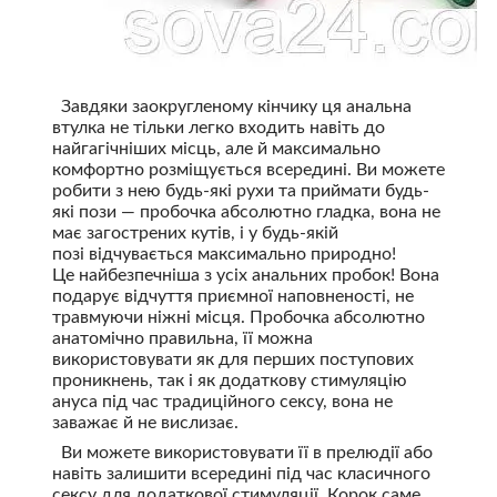
Завдяки заокругленому кінчику ця анальна
втулка не тільки легко входить навіть до
найгагічніших місць, але й максимально
комфортно розміщується всередині. Ви можете
робити з нею будь-які рухи та приймати будь-
які пози — пробочка абсолютно гладка, вона не
має загострених кутів, і у будь-якій
позі відчувається максимально природно!
Це найбезпечніша з усіх анальних пробок! Вона
подарує відчуття приємної наповненості, не
травмуючи ніжні місця. Пробочка абсолютно
анатомічно правильна, її можна
використовувати як для перших поступових
проникнень, так і як додаткову стимуляцію
ануса під час традиційного сексу, вона не
заважає й не вислизає.
Ви можете використовувати її в прелюдії або
навіть залишити всередині під час класичного
сексу для додаткової стимуляції. Корок саме