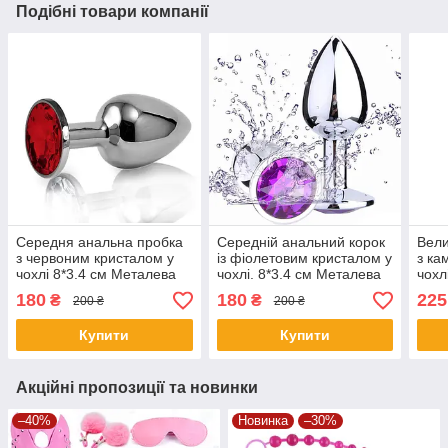
Подібні товари компанії
Середня анальна пробка
Середній анальний корок
Вели
з червоним кристалом у
із фіолетовим кристалом у
з ка
чохлі 8*3.4 см Металева
чохлі. 8*3.4 см Металева
чохл
180
180
225
₴
₴
200 ₴
200 ₴
Купити
Купити
Акційні пропозиції та новинки
–40%
Новинка
–30%