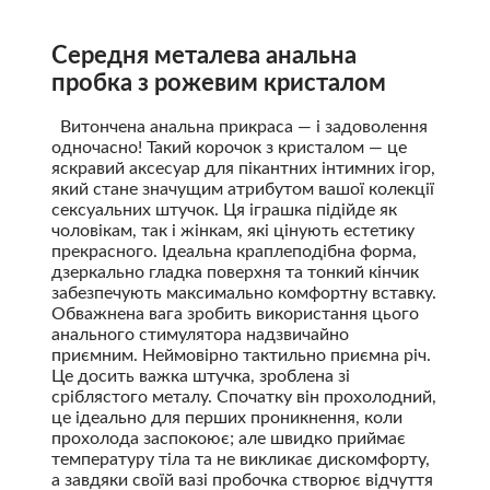
Середня металева анальна
пробка з рожевим кристалом
Витончена анальна прикраса — і задоволення
одночасно! Такий корочок з кристалом — це
яскравий аксесуар для пікантних інтимних ігор,
який стане значущим атрибутом вашої колекції
сексуальних штучок. Ця іграшка підійде як
чоловікам, так і жінкам, які цінують естетику
прекрасного. Ідеальна краплеподібна форма,
дзеркально гладка поверхня та тонкий кінчик
забезпечують максимально комфортну вставку.
Обважнена вага зробить використання цього
анального стимулятора надзвичайно
приємним. Неймовірно тактильно приємна річ.
Це досить важка штучка, зроблена зі
сріблястого металу. Спочатку він прохолодний,
це ідеально для перших проникнення, коли
прохолода заспокоює; але швидко приймає
температуру тіла та не викликає дискомфорту,
а завдяки своїй вазі пробочка створює відчуття