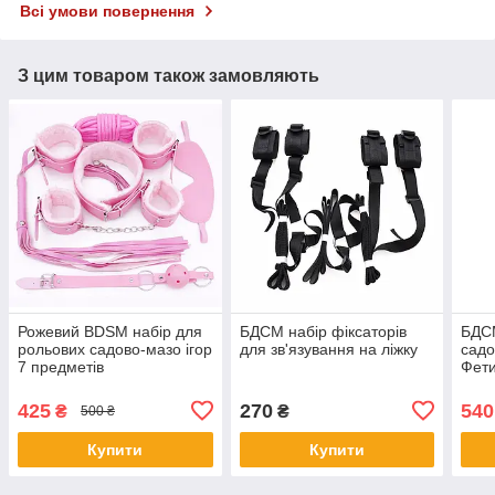
Всі умови повернення
З цим товаром також замовляють
Рожевий BDSM набір для
БДСМ набір фіксаторів
БДСМ
рольових садово-мазо ігор
для зв'язування на ліжку
садо
7 предметів
Фети
Чор
425
270
540
₴
₴
500 ₴
Купити
Купити