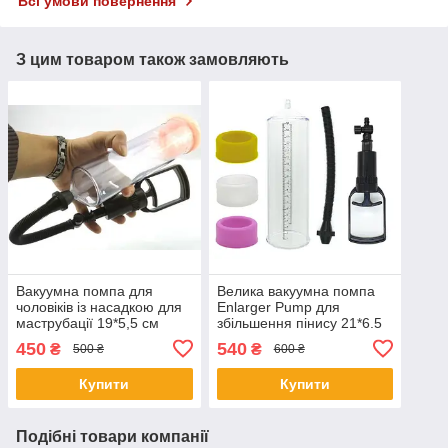
Всі умови повернення
З цим товаром також замовляють
Вакуумна помпа для
Велика вакуумна помпа
чоловіків із насадкою для
Enlarger Pump для
маструбації 19*5,5 см
збільшення пінису 21*6.5
см
450
540
₴
₴
500 ₴
600 ₴
Купити
Купити
Подібні товари компанії