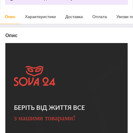
Опис
Характеристики
Доставка
Оплата
Умови п
Опис
БЕРІТЬ ВІД ЖИТТЯ ВСЕ
з нашими товарами!