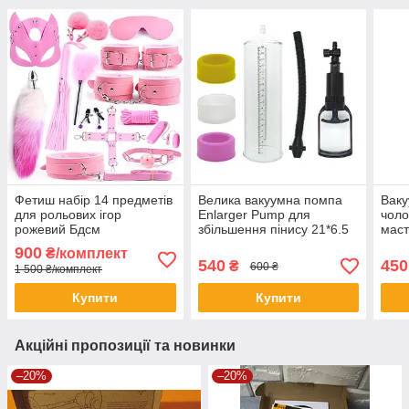
Фетиш набір 14 предметів
Велика вакуумна помпа
Ваку
для рольових ігор
Enlarger Pump для
чоло
рожевий Бдсм
збільшення пінису 21*6.5
маст
см
900
₴/комплект
540
450
₴
600 ₴
1 500 ₴/комплект
Купити
Купити
Акційні пропозиції та новинки
–20%
–20%