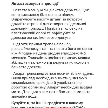
Як застосовувати прилад?
Вставте член у кільце екстендера так, щоб
воно виявилося біля основи пінису.
Відрегулюйте висоту штанг, за потреби
додайте стрижні для створення ідеальної
довжини приладу. Помістіть головку на
пластмасовій опорі та зафіксуйте за
допомогою силіконового джгута.
Одягати прилад треба на пеніс у
розслабленому стані та носити його не менш
ніж 4 годин на день щодня впродовж 4-6
месяцев. Тривалість носіння приладу можна
збільшити залежно від результату, якого ви
бажаєте досягти.
Апарат рекомендується носити тільки вдень.
Вночі прилад необхідно знімати у зв'язку з
мимовільною ерекцією й уповільненою
роботою організму. Апарат необхідно щодня
мити. Для цього вам потрібно лише мило та
звичайна вода.
Купуйте ці та інші інгредієнти в нашому
інтернет-магазині
інтиму іграшок
«SOVA»