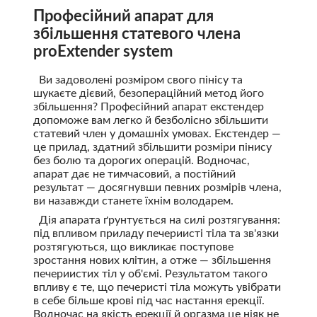
Професійний апарат для
збільшення статевого члена
proExtender system
Ви задоволені розміром свого пінісу та
шукаєте дієвий, безопераційний метод його
збільшення? Професійний апарат екстендер
допоможе вам легко й безболісно збільшити
статевий член у домашніх умовах. Екстендер —
це прилад, здатний збільшити розміри пінису
без болю та дорогих операцій. Водночас,
апарат дає не тимчасовий, а постійний
результат — досягнувши певних розмірів члена,
ви назавжди станете їхнім володарем.
Дія апарата ґрунтується на силі розтягування:
під впливом приладу печериисті тіла та зв'язки
розтягуються, що викликає поступове
зростання нових клітин, а отже — збільшення
печериистих тіл у об'ємі. Результатом такого
впливу є те, що печеристі тіла можуть увібрати
в себе більше крові під час настання ерекції.
Водночас на якість ерекції й оргазма це ніяк не