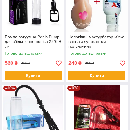
Помпа вакуумна Penis Pump
Чоловічий мастурбатор м'яка
для збільшення пеніса 22*6.9
вагіна з лупикантом
см
полуничним
Готово до відправки
Готово до відправки
560
240
₴
₴
700 ₴
300 ₴
Купити
Купити
–10%
–10%