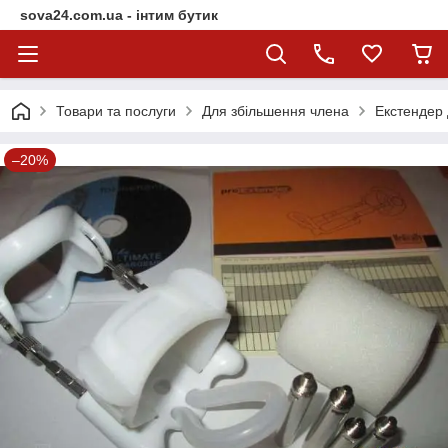
sova24.com.ua - інтим бутик
Товари та послуги
Для збільшення члена
Екстендер 
–20%