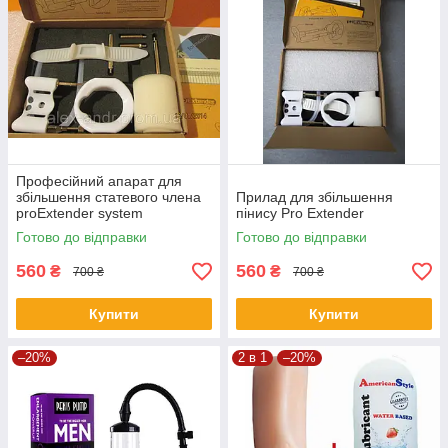
Професійний апарат для
збільшення статевого члена
Прилад для збільшення
proExtender system
пінису Pro Extender
Готово до відправки
Готово до відправки
560
560
₴
₴
700 ₴
700 ₴
Купити
Купити
–20%
2 в 1
–20%