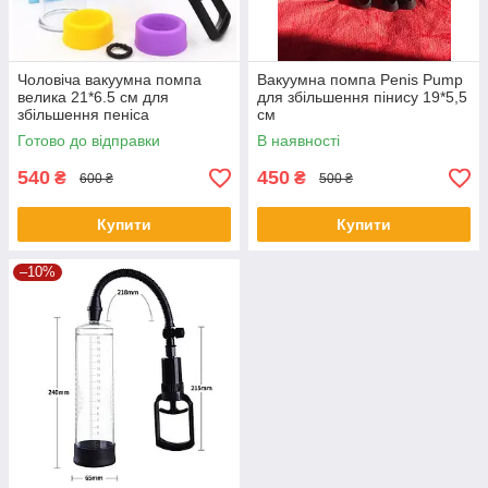
Чоловіча вакуумна помпа
Вакуумна помпа Penis Pump
велика 21*6.5 см для
для збільшення пінису 19*5,5
збільшення пеніса
см
Готово до відправки
В наявності
540
450
₴
₴
600 ₴
500 ₴
Купити
Купити
–10%