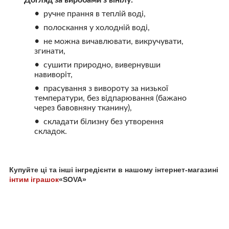
Догляд за виробами з вінілу:
ручне прання в теплій воді,
полоскання у холодній воді,
не можна вичавлювати, викручувати,
згинати,
сушити природно, вивернувши
навиворіт,
прасування з вивороту за низької
температури, без відпарювання (бажано
через бавовняну тканину),
складати білизну без утворення
складок.
Купуйте ці та інші інгредієнти в нашому інтернет-магазині
інтим іграшок
«SOVA»