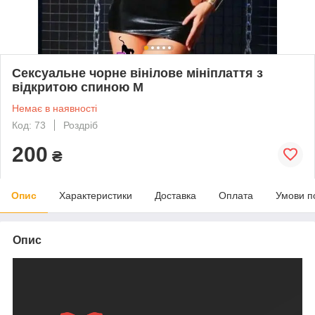
Сексуальне чорне вінілове мініплаття з
відкритою спиною М
Немає в наявності
Код: 73
Роздріб
200
₴
Опис
Характеристики
Доставка
Оплата
Умови п
Опис