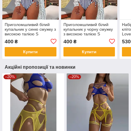
Приголомшливий білий
Приголомшливий білий
Набі
купальник у синю смужку з
купальник у чорну смужку
кліт
високою талією S
з високою талією S
Love
точк
400
400
530
₴
₴
лубр
Купити
Купити
Акційні пропозиції та новинки
–20%
–20%