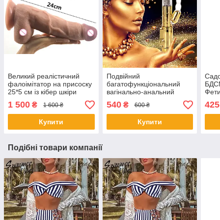
Великий реалістичний
Подвійний
Садо
фалоімітатор на присоску
багатофункціональний
БДСМ
25*5 см із кібер шкіри
вагінально-анальний
Фет
вібратор 22 см
1 500
540
425
₴
₴
1 600 ₴
600 ₴
Купити
Купити
Подібні товари компанії